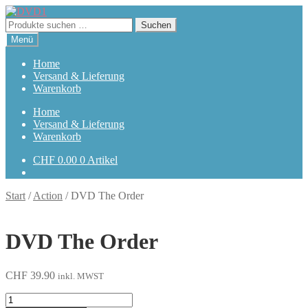
Zur
Zum
Navigation
Inhalt
Suchen
Suchen
springen
springen
nach:
Menü
Home
Versand & Lieferung
Warenkorb
Home
Versand & Lieferung
Warenkorb
CHF
0.00
0 Artikel
Start
/
Action
/
DVD The Order
DVD The Order
CHF
39.90
inkl. MWST
The