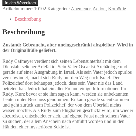
Order
In den Warenkorb
Menge
Artikelnummer:
10102
Kategorien:
Abenteuer
,
Action
,
Komödie
Beschreibung
Beschreibung
Zustand: Gebraucht, aber uneingeschränkt abspielbar. Wird in
der Originalhülle geliefert.
Rudy Cafmeyer verdient sich seinen Lebensunterhalt mit dem
Diebstahl seltener Artefakte. Sein Vater Oscar ist Archäologe und
gerade auf einer Ausgrabung in Israel. Als sein Vater jedoch spurlos
verschwindet, macht sich Rudy auf den Weg nach Israel. Der
Polizeichef dort behauptet jedoch, dass sein Vater nie das Land
betreten hat. Jedoch hat ein alter Freund einige Informationen für
Rudy. Kurz bevor er sie ihm sagen kann, werden sie unbekannten
Leuten unter Beschuss genommen. Er kann gerade so entkommen
und geht zurück zum Polizeichef, der von dem Überfall nichts
wissen möchte. Als Rudy zum Flughafen geschickt wird, um wieder
abzureisen, entscheidet er sich, auf eigene Faust nach seinem Vater
zu suchen, der allem Anschein nach entführt worden und in den
Händen einer mysteriösen Sekte ist.