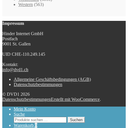
Western
(563)
Impressum
Hinder Internet GmbH
Postfach
9001 St. Gallen
UID CHE-110.249.145
Kontakt:
info@dvd1.ch
Allgemeine Geschäftsbedingungen (AGB)
Datenschutzbestimmungen
© DVD1 2026
Datenschutzbestimmungen
Erstellt mit WooCommerce
.
Mein Konto
Suche
Suchen
Suchen
nach:
Warenkorb
0