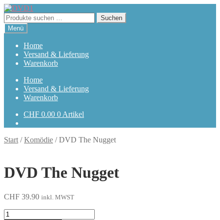
Zur
Zum
Navigation
Inhalt
Suchen
Suchen
springen
springen
nach:
Menü
Home
Versand & Lieferung
Warenkorb
Home
Versand & Lieferung
Warenkorb
CHF
0.00
0 Artikel
Start
/
Komödie
/
DVD The Nugget
DVD The Nugget
CHF
39.90
inkl. MWST
The