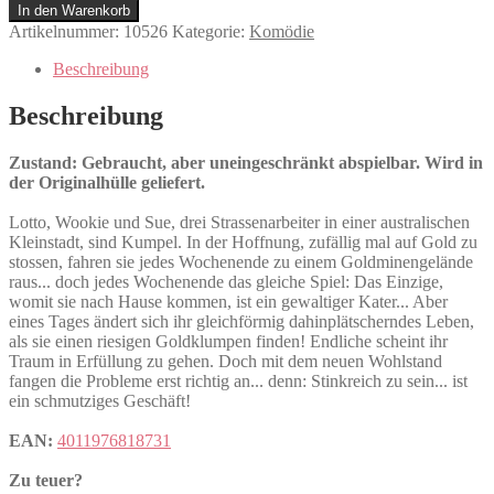
Nugget
In den Warenkorb
Menge
Artikelnummer:
10526
Kategorie:
Komödie
Beschreibung
Beschreibung
Zustand: Gebraucht, aber uneingeschränkt abspielbar. Wird in
der Originalhülle geliefert.
Lotto, Wookie und Sue, drei Strassenarbeiter in einer australischen
Kleinstadt, sind Kumpel. In der Hoffnung, zufällig mal auf Gold zu
stossen, fahren sie jedes Wochenende zu einem Goldminengelände
raus... doch jedes Wochenende das gleiche Spiel: Das Einzige,
womit sie nach Hause kommen, ist ein gewaltiger Kater... Aber
eines Tages ändert sich ihr gleichförmig dahinplätscherndes Leben,
als sie einen riesigen Goldklumpen finden! Endliche scheint ihr
Traum in Erfüllung zu gehen. Doch mit dem neuen Wohlstand
fangen die Probleme erst richtig an... denn: Stinkreich zu sein... ist
ein schmutziges Geschäft!
EAN:
4011976818731
Zu teuer?