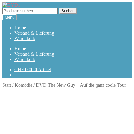
Zur
Zum
Navigation
Inhalt
Suchen
Suchen
springen
springen
nach:
Menü
Home
Versand & Lieferung
Warenkorb
Home
Versand & Lieferung
Warenkorb
CHF
0.00
0 Artikel
Start
/
Komödie
/
DVD The New Guy – Auf die ganz coole Tour