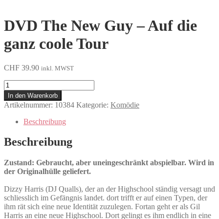
DVD The New Guy – Auf die
ganz coole Tour
CHF
39.90
inkl. MWST
The
New
In den Warenkorb
Guy
Artikelnummer:
10384
Kategorie:
Komödie
-
Auf
Beschreibung
die
ganz
Beschreibung
coole
Tour
Zustand: Gebraucht, aber uneingeschränkt abspielbar. Wird in
Menge
der Originalhülle geliefert.
Dizzy Harris (DJ Qualls), der an der Highschool ständig versagt und
schliesslich im Gefängnis landet. dort trifft er auf einen Typen, der
ihm rät sich eine neue Identität zuzulegen. Fortan geht er als Gil
Harris an eine neue Highschool. Dort gelingt es ihm endlich in eine