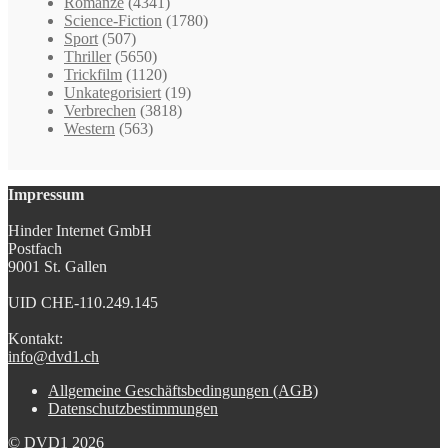
Romanze
(4341)
Science-Fiction
(1780)
Sport
(507)
Thriller
(5650)
Trickfilm
(1120)
Unkategorisiert
(19)
Verbrechen
(3818)
Western
(563)
Impressum
Hinder Internet GmbH
Postfach
9001 St. Gallen
UID CHE-110.249.145
Kontakt:
info@dvd1.ch
Allgemeine Geschäftsbedingungen (AGB)
Datenschutzbestimmungen
© DVD1 2026