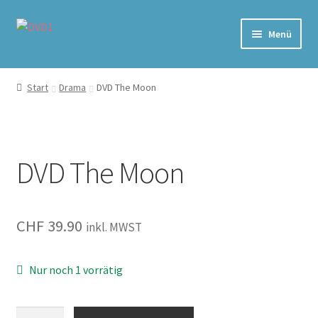
Zur
Zum
Menü
Navigation
Inhalt
springen
springen
Home
Start
Drama
DVD The Moon
Versand & Lieferung
Warenkorb
DVD The Moon
CHF
39.90
inkl. MWST
Nur noch 1 vorrätig
The