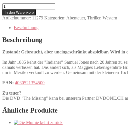
The
Missing
In den Warenkorb
Menge
Artikelnummer:
11279
Kategorien:
Abenteuer
,
Thriller
,
Western
Beschreibung
Beschreibung
Zustand: Gebraucht, aber uneingeschränkt abspielbar. Wird in de
Im Jahr 1885 kehrt der "Indianer" Samuel Jones nach 20 Jahren zu s
damals verlassen hat. Das ändert sich, als Maggies Lebensgefährte B
um in Mexiko verkauft zu werden. Gemeinsam mit der kleineren Tocht
EAN:
4030521354500
Zu teuer?
Die DVD "The Missing" kann bei unserem Partner DVDONE.CH 
Ähnliche Produkte