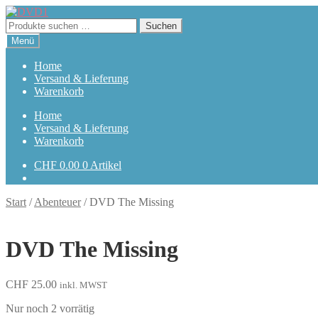
Zur
Zum
Navigation
Inhalt
Suchen
Suchen
springen
springen
nach:
Menü
Home
Versand & Lieferung
Warenkorb
Home
Versand & Lieferung
Warenkorb
CHF
0.00
0 Artikel
Start
/
Abenteuer
/
DVD The Missing
DVD The Missing
CHF
25.00
inkl. MWST
Nur noch 2 vorrätig