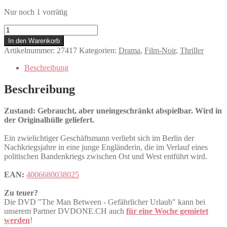
Nur noch 1 vorrätig
The
Man
In den Warenkorb
Between
Artikelnummer:
27417
Kategorien:
Drama
,
Film-Noir
,
Thriller
-
Gefährlicher
Beschreibung
Urlaub
Menge
Beschreibung
Zustand: Gebraucht, aber uneingeschränkt abspielbar. Wird in
der Originalhülle geliefert.
Ein zwielichtiger Geschäftsmann verliebt sich im Berlin der
Nachkriegsjahre in eine junge Engländerin, die im Verlauf eines
politischen Bandenkriegs zwischen Ost und West entführt wird.
EAN:
4006680038025
Zu teuer?
Die DVD "The Man Between - Gefährlicher Urlaub" kann bei
unserem Partner DVDONE.CH auch
für eine Woche gemietet
werden
!