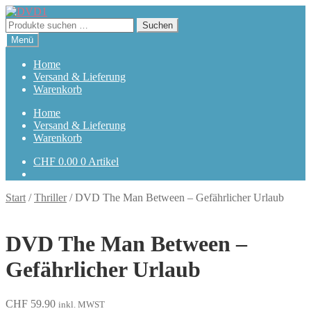
Zur
Zum
Navigation
Inhalt
Suchen
Suchen
springen
springen
nach:
Menü
Home
Versand & Lieferung
Warenkorb
Home
Versand & Lieferung
Warenkorb
CHF
0.00
0 Artikel
Start
/
Thriller
/
DVD The Man Between – Gefährlicher Urlaub
DVD The Man Between –
Gefährlicher Urlaub
CHF
59.90
inkl. MWST