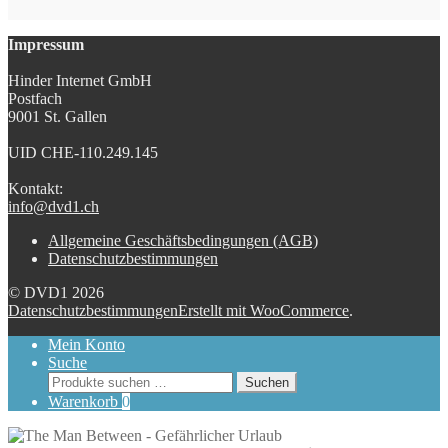
Impressum
Hinder Internet GmbH
Postfach
9001 St. Gallen
UID CHE-110.249.145
Kontakt:
info@dvd1.ch
Allgemeine Geschäftsbedingungen (AGB)
Datenschutzbestimmungen
© DVD1 2026
Datenschutzbestimmungen
Erstellt mit WooCommerce
.
Mein Konto
Suche
Suchen
Suchen
nach:
Warenkorb
0