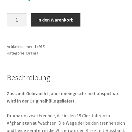
The
In den Warenkorb
Kite
Runner
-
Drachenläufer
Artikelnummer:
14915
Kategorie:
Drama
Menge
Beschreibung
Zustand: Gebraucht, aber uneingeschränkt abspielbar.
Wird in der Originalhülle geliefert.
Drama um zwei Freunde, die in den 1970er Jahren in
Afghanistan aufwachsen. Die Wege der beiden trennen sich
und beide geraten in die Wirren um den Krieg mit Russland,