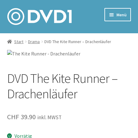
Zur
Zum
Menü
Navigation
Inhalt
springen
springen
Home
Start
Drama
DVD The Kite Runner – Drachenläufer
Versand & Lieferung
Warenkorb
DVD The Kite Runner –
Drachenläufer
CHF
39.90
inkl. MWST
Vorrätig