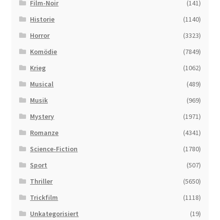
Film-Noir
(141)
Historie
(1140)
Horror
(3323)
Komödie
(7849)
Krieg
(1062)
Musical
(489)
Musik
(969)
Mystery
(1971)
Romanze
(4341)
Science-Fiction
(1780)
Sport
(507)
Thriller
(5650)
Trickfilm
(1118)
Unkategorisiert
(19)