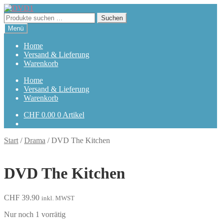
Zur
Zum
Navigation
Inhalt
Suchen
Suchen
springen
springen
nach:
Menü
Home
Versand & Lieferung
Warenkorb
Home
Versand & Lieferung
Warenkorb
CHF
0.00
0 Artikel
Start
/
Drama
/
DVD The Kitchen
DVD The Kitchen
CHF
39.90
inkl. MWST
Nur noch 1 vorrätig