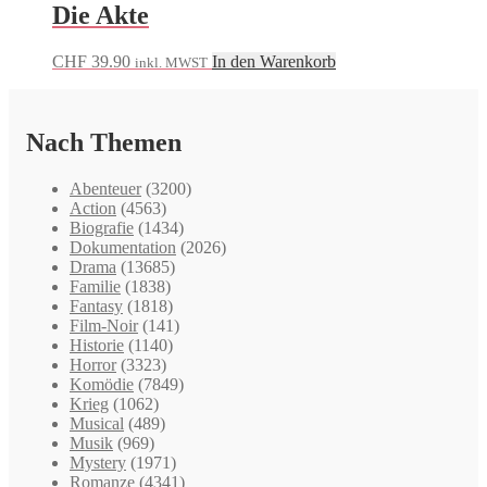
Die Akte
CHF
39.90
In den Warenkorb
inkl. MWST
Nach Themen
Abenteuer
(3200)
Action
(4563)
Biografie
(1434)
Dokumentation
(2026)
Drama
(13685)
Familie
(1838)
Fantasy
(1818)
Film-Noir
(141)
Historie
(1140)
Horror
(3323)
Komödie
(7849)
Krieg
(1062)
Musical
(489)
Musik
(969)
Mystery
(1971)
Romanze
(4341)