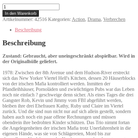
The
Kitchen
In den Warenkorb
Menge
Artikelnummer:
42516
Kategorien:
Action
,
Drama
,
Verbrechen
Beschreibung
Beschreibung
Zustand: Gebraucht, aber uneingeschränkt abspielbar. Wird in
der Originalhülle geliefert.
1978: Zwischen der 8th Avenue und dem Hudson-River erstreckt
sich das New Yorker Viertel Hell's Kitchen, dessen 20 Häuserblocks
von der irischen Mafia kontrolliert werden. Inmitten der
Pfandleihhäuser, Pornoläden und zwielichtigen Pubs war das Leben
noch nie einfach ? geschweige denn sicher. Als eines Tages die drei
Gangster Rob, Kevin und Jimmy vom FBI abgeführt werden,
bleiben ihre drei Ehefrauen Kathy, Ruby und Claire im Viertel
zurück. Und die sind nun nicht nur auf sich allein gestellt, sondern
haben auch noch ein paar offene Rechnungen und müssen
obendrein ihre bedrohten Kinder schützen. Das Trio nimmt fortan
die Angelegenheiten der irischen Mafia trotz Unerfahrenheit in die
eigenen Hände, was sie von Schlägereien, Mord bis zur