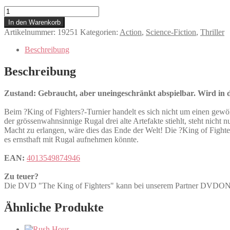
The
King
In den Warenkorb
of
Artikelnummer:
19251
Kategorien:
Action
,
Science-Fiction
,
Thriller
Fighters
Menge
Beschreibung
Beschreibung
Zustand: Gebraucht, aber uneingeschränkt abspielbar. Wird in de
Beim ?King of Fighters?-Turnier handelt es sich nicht um einen gewö
der grössenwahnsinnige Rugal drei alte Artefakte stiehlt, steht nich
Macht zu erlangen, wäre dies das Ende der Welt! Die ?King of Fight
es ernsthaft mit Rugal aufnehmen könnte.
EAN:
4013549874946
Zu teuer?
Die DVD "The King of Fighters" kann bei unserem Partner DVD
Ähnliche Produkte