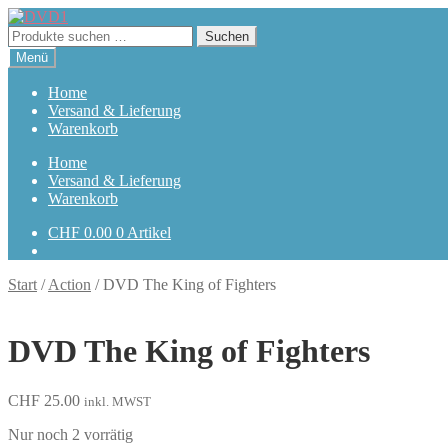
Zur
Zum
Navigation
Inhalt
Suchen
Suchen
springen
springen
nach:
Menü
Home
Versand & Lieferung
Warenkorb
Home
Versand & Lieferung
Warenkorb
CHF
0.00
0 Artikel
Start
/
Action
/
DVD The King of Fighters
DVD The King of Fighters
CHF
25.00
inkl. MWST
Nur noch 2 vorrätig