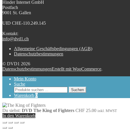
Hinder Internet GmbH
Postfach
9001 St. Gallen
UID CHE-110.249.145
Kontakt:
info@dvd1.ch
Allgemeine Geschäftsbedingungen (AGB)
Datenschutzbestimmungen
© DVD1 2026
Datenschutzbestimmungen
Erstellt mit WooCommerce
.
Mein Konto
Suche
Suchen
Suchen
nach:
Warenkorb
0
Du siehst:
DVD The King of Fighters
CHF
25.00
inkl. MWST
In den Warenkorb