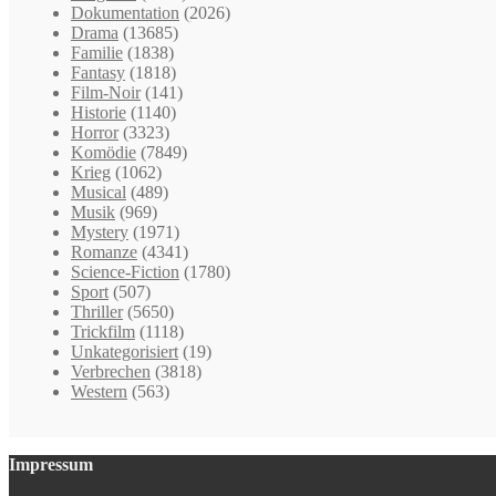
Dokumentation
(2026)
Drama
(13685)
Familie
(1838)
Fantasy
(1818)
Film-Noir
(141)
Historie
(1140)
Horror
(3323)
Komödie
(7849)
Krieg
(1062)
Musical
(489)
Musik
(969)
Mystery
(1971)
Romanze
(4341)
Science-Fiction
(1780)
Sport
(507)
Thriller
(5650)
Trickfilm
(1118)
Unkategorisiert
(19)
Verbrechen
(3818)
Western
(563)
Impressum