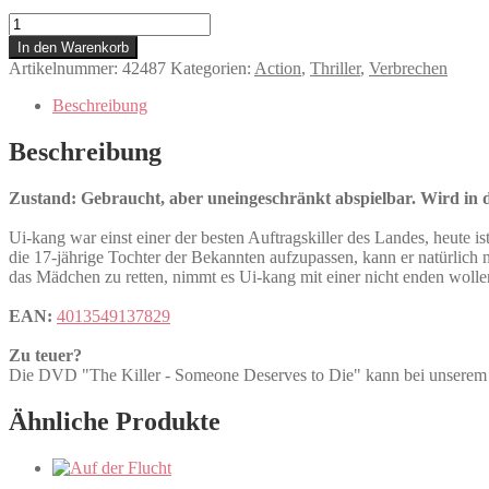
The
Killer
In den Warenkorb
-
Artikelnummer:
42487
Kategorien:
Action
,
Thriller
,
Verbrechen
Someone
Deserves
Beschreibung
to
Die
Beschreibung
Menge
Zustand: Gebraucht, aber uneingeschränkt abspielbar. Wird in de
Ui-kang war einst einer der besten Auftragskiller des Landes, heute ist
die 17-jährige Tochter der Bekannten aufzupassen, kann er natürlich 
das Mädchen zu retten, nimmt es Ui-kang mit einer nicht enden wolle
EAN:
4013549137829
Zu teuer?
Die DVD "The Killer - Someone Deserves to Die" kann bei unse
Ähnliche Produkte