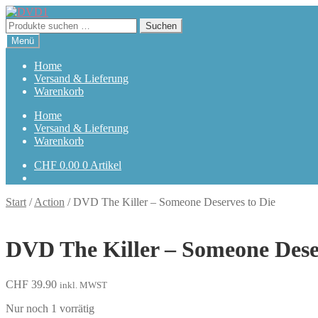
Zur
Zum
Navigation
Inhalt
Suchen
Suchen
springen
springen
nach:
Menü
Home
Versand & Lieferung
Warenkorb
Home
Versand & Lieferung
Warenkorb
CHF
0.00
0 Artikel
Start
/
Action
/
DVD The Killer – Someone Deserves to Die
DVD The Killer – Someone Dese
CHF
39.90
inkl. MWST
Nur noch 1 vorrätig