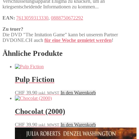
Verschlüsselungsapparat Enigma zu knacken, um an
kriegsentscheidende Informationen zu kommen...
EAN:
7613059313330
,
0888750672292
Zu teuer?
Die DVD "The Imitation Game" kann bei unserem Partner
DVDONE.CH auch
für eine Woche gemietet werden
!
Ähnliche Produkte
Pulp Fiction
CHF
39.90
In den Warenkorb
inkl. MWST
Chocolat (2000)
CHF
39.90
In den Warenkorb
inkl. MWST