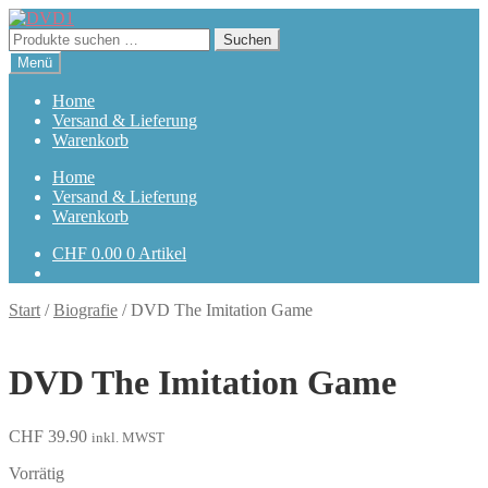
Zur
Zum
Navigation
Inhalt
Suchen
Suchen
springen
springen
nach:
Menü
Home
Versand & Lieferung
Warenkorb
Home
Versand & Lieferung
Warenkorb
CHF
0.00
0 Artikel
Start
/
Biografie
/
DVD The Imitation Game
DVD The Imitation Game
CHF
39.90
inkl. MWST
Vorrätig