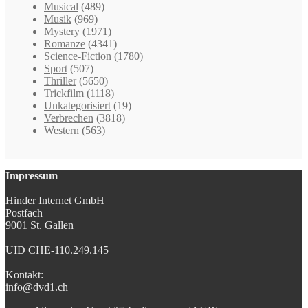
Musical
(489)
Musik
(969)
Mystery
(1971)
Romanze
(4341)
Science-Fiction
(1780)
Sport
(507)
Thriller
(5650)
Trickfilm
(1118)
Unkategorisiert
(19)
Verbrechen
(3818)
Western
(563)
Impressum
Hinder Internet GmbH
Postfach
9001 St. Gallen
UID CHE-110.249.145
Kontakt:
info@dvd1.ch