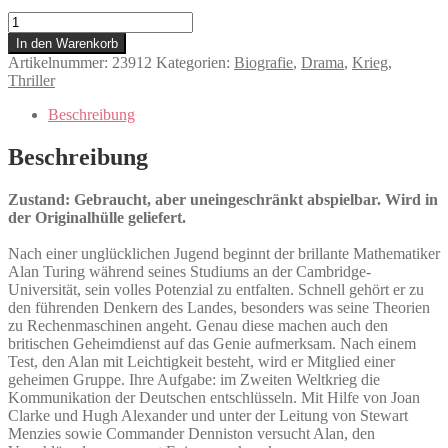
The
Imitation
In den Warenkorb
Game
Artikelnummer:
23912
Kategorien:
Biografie
,
Drama
,
Krieg
,
Menge
Thriller
Beschreibung
Beschreibung
Zustand: Gebraucht, aber uneingeschränkt abspielbar. Wird in
der Originalhülle geliefert.
Nach einer unglücklichen Jugend beginnt der brillante Mathematiker
Alan Turing während seines Studiums an der Cambridge-
Universität, sein volles Potenzial zu entfalten. Schnell gehört er zu
den führenden Denkern des Landes, besonders was seine Theorien
zu Rechenmaschinen angeht. Genau diese machen auch den
britischen Geheimdienst auf das Genie aufmerksam. Nach einem
Test, den Alan mit Leichtigkeit besteht, wird er Mitglied einer
geheimen Gruppe. Ihre Aufgabe: im Zweiten Weltkrieg die
Kommunikation der Deutschen entschlüsseln. Mit Hilfe von Joan
Clarke und Hugh Alexander und unter der Leitung von Stewart
Menzies sowie Commander Denniston versucht Alan, den