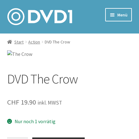
Zur
Zum
Menü
Navigation
Inhalt
springen
springen
Home
Start
Action
DVD The Crow
Versand & Lieferung
Warenkorb
DVD The Crow
CHF
19.90
inkl. MWST
Nur noch 1 vorrätig