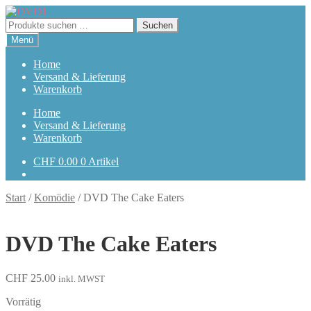
Zur
Zum
Navigation
Inhalt
Suchen
Suchen
springen
springen
nach:
Menü
Home
Versand & Lieferung
Warenkorb
Home
Versand & Lieferung
Warenkorb
CHF
0.00
0 Artikel
Start
/
Komödie
/
DVD The Cake Eaters
DVD The Cake Eaters
CHF
25.00
inkl. MWST
Vorrätig