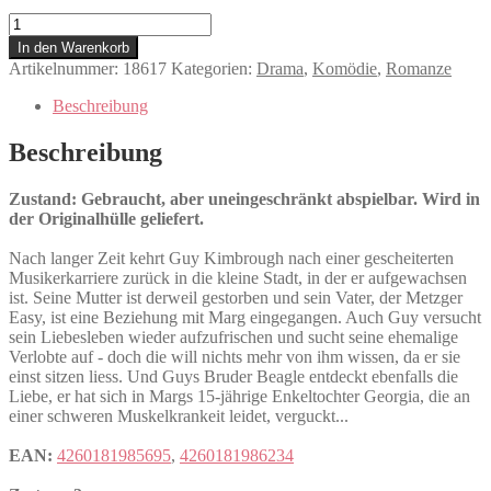
The
Cake
In den Warenkorb
Eaters
Artikelnummer:
18617
Kategorien:
Drama
,
Komödie
,
Romanze
Menge
Beschreibung
Beschreibung
Zustand: Gebraucht, aber uneingeschränkt abspielbar. Wird in
der Originalhülle geliefert.
Nach langer Zeit kehrt Guy Kimbrough nach einer gescheiterten
Musikerkarriere zurück in die kleine Stadt, in der er aufgewachsen
ist. Seine Mutter ist derweil gestorben und sein Vater, der Metzger
Easy, ist eine Beziehung mit Marg eingegangen. Auch Guy versucht
sein Liebesleben wieder aufzufrischen und sucht seine ehemalige
Verlobte auf - doch die will nichts mehr von ihm wissen, da er sie
einst sitzen liess. Und Guys Bruder Beagle entdeckt ebenfalls die
Liebe, er hat sich in Margs 15-jährige Enkeltochter Georgia, die an
einer schweren Muskelkrankeit leidet, verguckt...
EAN:
4260181985695
,
4260181986234