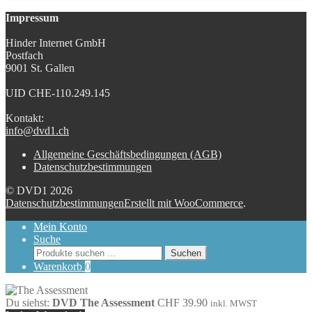
Impressum
Hinder Internet GmbH
Postfach
9001 St. Gallen
UID CHE-110.249.145
Kontakt:
info@dvd1.ch
Allgemeine Geschäftsbedingungen (AGB)
Datenschutzbestimmungen
© DVD1 2026
Datenschutzbestimmungen
Erstellt mit WooCommerce
.
Mein Konto
Suche
Suchen
Suchen
nach:
Warenkorb
0
Du siehst:
DVD The Assessment
CHF
39.90
inkl. MWST