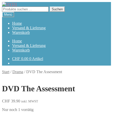
Zur
Zum
Navigation
Inhalt
Suchen
Suchen
springen
springen
nach:
Menü
Home
Versand & Lieferung
Warenkorb
Home
Versand & Lieferung
Warenkorb
CHF
0.00
0 Artikel
Start
/
Drama
/
DVD The Assessment
DVD The Assessment
CHF
39.90
inkl. MWST
Nur noch 1 vorrätig