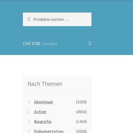
Suchen
Suchen
nach:
CHF
0.00
0 Artikel
Nach Themen
Abenteuer
(3200)
Action
(4563)
Biografie
(1434)
Dokumentation
(2026)