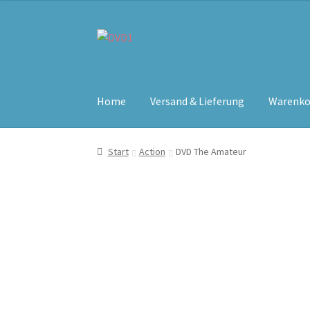
Zur
Zum
Navigation
Inhalt
springen
springen
Home
Versand & Lieferung
Warenko
Start
Action
DVD The Amateur