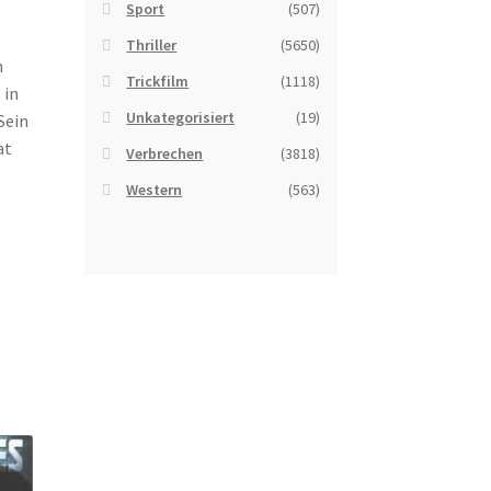
Sport
(507)
Thriller
(5650)
n
Trickfilm
(1118)
 in
Unkategorisiert
(19)
Sein
at
Verbrechen
(3818)
Western
(563)