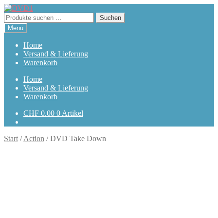
Zur
Zum
Navigation
Inhalt
Suchen
Suchen
springen
springen
nach:
Menü
Home
Versand & Lieferung
Warenkorb
Home
Versand & Lieferung
Warenkorb
CHF
0.00
0 Artikel
Start
/
Action
/
DVD Take Down