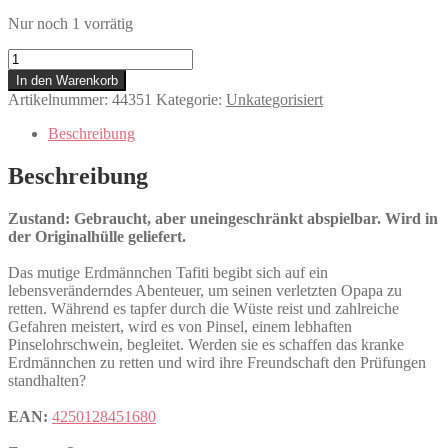
Nur noch 1 vorrätig
Tafiti
-
In den Warenkorb
Ab
Artikelnummer:
44351
Kategorie:
Unkategorisiert
durch
die
Beschreibung
Wüste
Menge
Beschreibung
Zustand: Gebraucht, aber uneingeschränkt abspielbar. Wird in
der Originalhülle geliefert.
Das mutige Erdmännchen Tafiti begibt sich auf ein
lebensveränderndes Abenteuer, um seinen verletzten Opapa zu
retten. Während es tapfer durch die Wüste reist und zahlreiche
Gefahren meistert, wird es von Pinsel, einem lebhaften
Pinselohrschwein, begleitet. Werden sie es schaffen das kranke
Erdmännchen zu retten und wird ihre Freundschaft den Prüfungen
standhalten?
EAN:
4250128451680