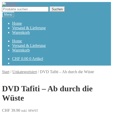
Zur
Zum
Navigation
Inhalt
Suchen
Suchen
springen
springen
nach:
Menü
Home
Versand & Lieferung
Warenkorb
Home
Versand & Lieferung
Warenkorb
CHF
0.00
0 Artikel
Start
/
Unkategorisiert
/
DVD Tafiti – Ab durch die Wüste
DVD Tafiti – Ab durch die
Wüste
CHF
39.90
inkl. MWST