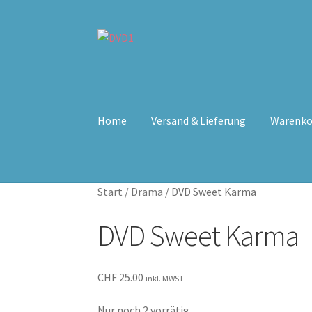
Zur
Zum
Navigation
Inhalt
springen
springen
Home
Versand & Lieferung
Warenko
Start
/
Drama
/
DVD Sweet Karma
DVD Sweet Karma
CHF
25.00
inkl. MWST
Nur noch 2 vorrätig