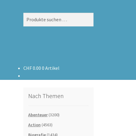
Suchen
Suchen
nach:
CHF
0.00
0 Artikel
Nach Themen
Abenteuer
(3200)
Action
(4563)
Biografie
(1434)