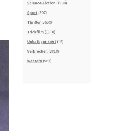
Science-Fiction
(1780)
Sport
(507)
Thriller
(5650)
Trickfilm
(1118)
Unkategorisiert
(19)
Verbrechen
(3818)
Western
(563)