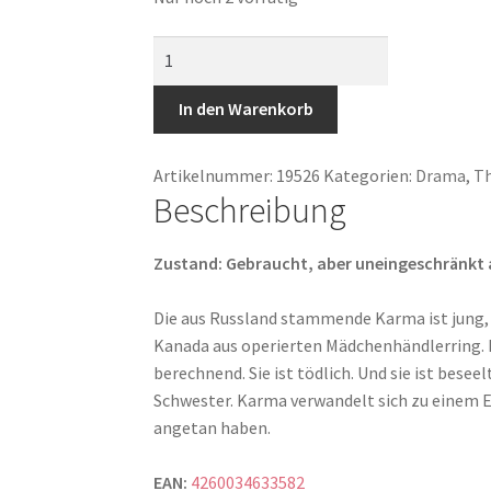
Sweet
Karma
Menge
In den Warenkorb
Artikelnummer:
19526
Kategorien:
Drama
,
Th
Beschreibung
Zustand: Gebraucht, aber uneingeschränkt abs
Die aus Russland stammende Karma ist jung, h
Kanada aus operierten Mädchenhändlerring. Doc
berechnend. Sie ist tödlich. Und sie ist bese
Schwester. Karma verwandelt sich zu einem Eng
angetan haben.
EAN:
4260034633582