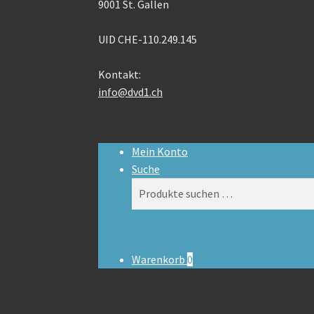
9001 St. Gallen
UID CHE-110.249.145
Kontakt:
info@dvd1.ch
Mein Konto
Suche
Suchen
Suchen
nach:
Warenkorb
0