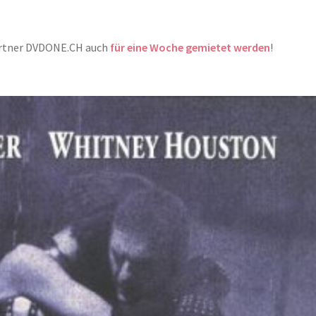
artner DVDONE.CH auch
für eine Woche gemietet werden
!