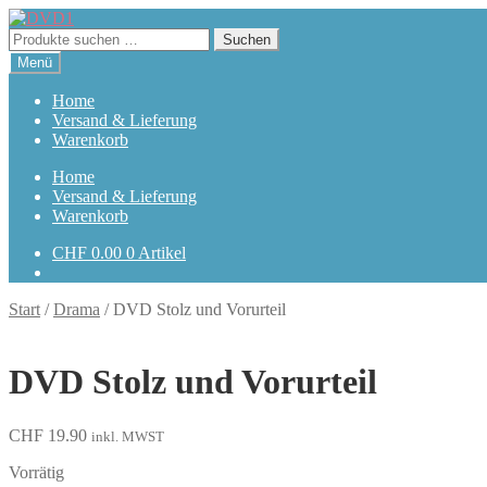
Zur
Zum
Navigation
Inhalt
Suchen
Suchen
springen
springen
nach:
Menü
Home
Versand & Lieferung
Warenkorb
Home
Versand & Lieferung
Warenkorb
CHF
0.00
0 Artikel
Start
/
Drama
/
DVD Stolz und Vorurteil
DVD Stolz und Vorurteil
CHF
19.90
inkl. MWST
Vorrätig