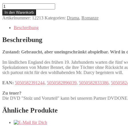
Stolz
und
In den Warenkorb
Vorurteil
Artikelnummer:
12213
Kategorien:
Drama
,
Romanze
Menge
Beschreibung
Beschreibung
Zustand: Gebraucht, aber uneingeschränkt abspielbar. Wird in de
Im ländlichen England des frühen 19. Jahrhunderts warten die fünf wo
Spekulationen von Mutter Bennet, die ihre Töchter ohne Rücksicht auf
sich partout nicht für den wohlhabenden Mr. Darcy begeistern will.
EAN:
5050582391244
,
5050582896039
,
5050582833386
,
5050582
Zu teuer?
Die DVD "Stolz und Vorurteil" kann bei unserem Partner DVDON
Ähnliche Produkte