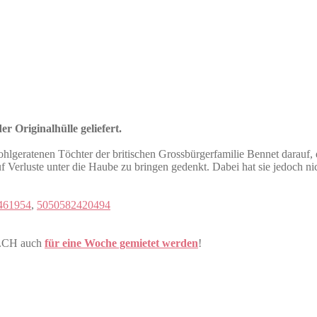
r Originalhülle geliefert.
hlgeratenen Töchter der britischen Grossbürgerfamilie Bennet darauf, d
 Verluste unter die Haube zu bringen gedenkt. Dabei hat sie jedoch nic
461954
,
5050582420494
E.CH auch
für eine Woche gemietet werden
!