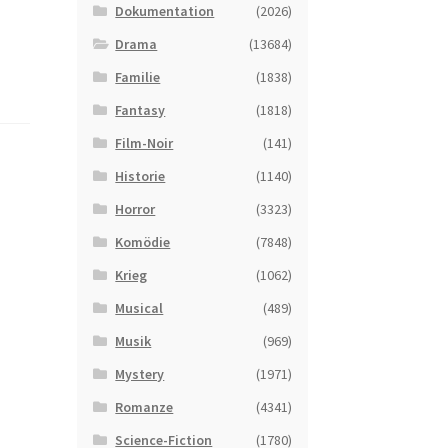
Dokumentation
(2026)
Drama
(13684)
Familie
(1838)
Fantasy
(1818)
Film-Noir
(141)
Historie
(1140)
Horror
(3323)
Komödie
(7848)
Krieg
(1062)
Musical
(489)
Musik
(969)
Mystery
(1971)
Romanze
(4341)
Science-Fiction
(1780)