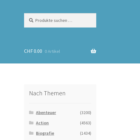
Suchen
Suchen
nach:
CHF
0.00
0 Artikel
Nach Themen
Abenteuer
(3200)
Action
(4563)
Biografie
(1434)