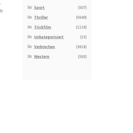
e
Sport
(507)
ch
Thriller
(5649)
Trickfilm
(1118)
Unkategorisiert
(15)
Verbrechen
(3818)
Western
(563)