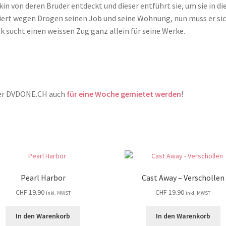
n von deren Bruder entdeckt und dieser entführt sie, um sie in di
liert wegen Drogen seinen Job und seine Wohnung, nun muss er si
ek sucht einen weissen Zug ganz allein für seine Werke.
tner DVDONE.CH auch
für eine Woche gemietet werden
!
Pearl Harbor
Cast Away – Verschollen
CHF
19.90
CHF
19.90
inkl. MWST
inkl. MWST
In den Warenkorb
In den Warenkorb