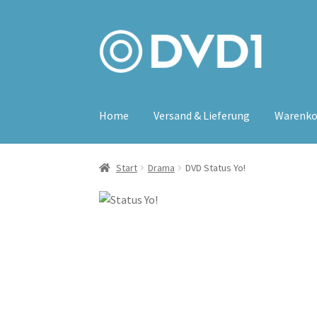
Zur
Zum
Navigation
Inhalt
springen
springen
Home
Versand & Lieferung
Warenko
Start
Drama
DVD Status Yo!