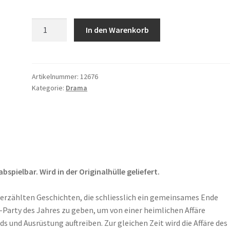
Status
In den Warenkorb
Yo!
Menge
Artikelnummer:
12676
Kategorie:
Drama
pielbar. Wird in der Originalhülle geliefert.
erzählten Geschichten, die schliesslich ein gemeinsames Ende
-Party des Jahres zu geben, um von einer heimlichen Affäre
 und Ausrüstung auftreiben. Zur gleichen Zeit wird die Affäre des