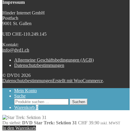
Impressum
Hinder Internet GmbH
Postfach
9001 St. Gallen
UID CHE-110.249.145
Kontakt:
info@dvd1.ch
Allgemeine Geschäftsbedingungen (AGB)
Datenschutzbestimmungen
© DVD1 2026
Datenschutzbestimmungen
Erstellt mit WooCommerce
.
Mein Konto
Suche
Suchen
Suchen
nach:
Warenkorb
0
Du siehst:
DVD Star Trek: Sektion 31
CHF
39.90
inkl. MWST
In den Warenkorb