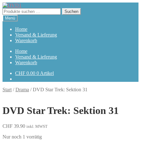
Zur
Zum
Navigation
Inhalt
Suchen
Suchen
springen
springen
nach:
Menü
Home
Versand & Lieferung
Warenkorb
Home
Versand & Lieferung
Warenkorb
CHF
0.00
0 Artikel
Start
/
Drama
/
DVD Star Trek: Sektion 31
DVD Star Trek: Sektion 31
CHF
39.90
inkl. MWST
Nur noch 1 vorrätig