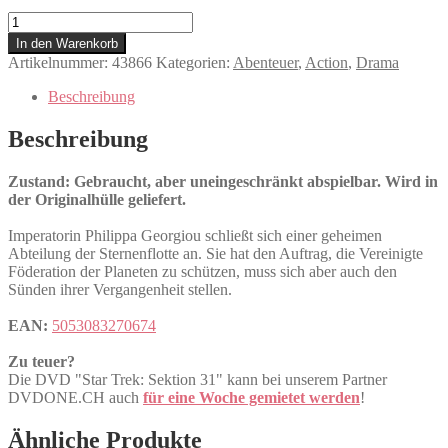
Star
Trek:
In den Warenkorb
Sektion
Artikelnummer:
43866
Kategorien:
Abenteuer
,
Action
,
Drama
31
Menge
Beschreibung
Beschreibung
Zustand: Gebraucht, aber uneingeschränkt abspielbar. Wird in
der Originalhülle geliefert.
Imperatorin Philippa Georgiou schließt sich einer geheimen
Abteilung der Sternenflotte an. Sie hat den Auftrag, die Vereinigte
Föderation der Planeten zu schützen, muss sich aber auch den
Sünden ihrer Vergangenheit stellen.
EAN:
5053083270674
Zu teuer?
Die DVD "Star Trek: Sektion 31" kann bei unserem Partner
DVDONE.CH auch
für eine Woche gemietet werden
!
Ähnliche Produkte