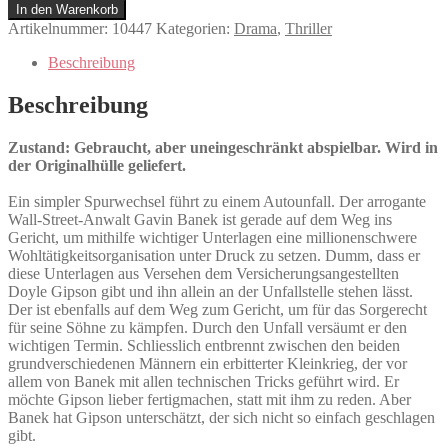
Menge
In den Warenkorb
Artikelnummer:
10447
Kategorien:
Drama
,
Thriller
Beschreibung
Beschreibung
Zustand: Gebraucht, aber uneingeschränkt abspielbar. Wird in
der Originalhülle geliefert.
Ein simpler Spurwechsel führt zu einem Autounfall. Der arrogante
Wall-Street-Anwalt Gavin Banek ist gerade auf dem Weg ins
Gericht, um mithilfe wichtiger Unterlagen eine millionenschwere
Wohltätigkeitsorganisation unter Druck zu setzen. Dumm, dass er
diese Unterlagen aus Versehen dem Versicherungsangestellten
Doyle Gipson gibt und ihn allein an der Unfallstelle stehen lässt.
Der ist ebenfalls auf dem Weg zum Gericht, um für das Sorgerecht
für seine Söhne zu kämpfen. Durch den Unfall versäumt er den
wichtigen Termin. Schliesslich entbrennt zwischen den beiden
grundverschiedenen Männern ein erbitterter Kleinkrieg, der vor
allem von Banek mit allen technischen Tricks geführt wird. Er
möchte Gipson lieber fertigmachen, statt mit ihm zu reden. Aber
Banek hat Gipson unterschätzt, der sich nicht so einfach geschlagen
gibt.