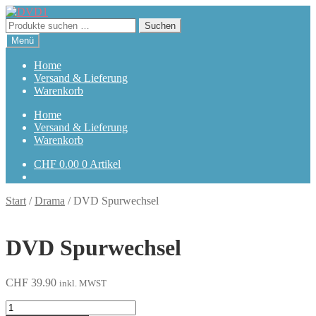
Zur
Zum
Navigation
Inhalt
Suchen
Suchen
springen
springen
nach:
Menü
Home
Versand & Lieferung
Warenkorb
Home
Versand & Lieferung
Warenkorb
CHF
0.00
0 Artikel
Start
/
Drama
/
DVD Spurwechsel
DVD Spurwechsel
CHF
39.90
inkl. MWST
Spurwechsel