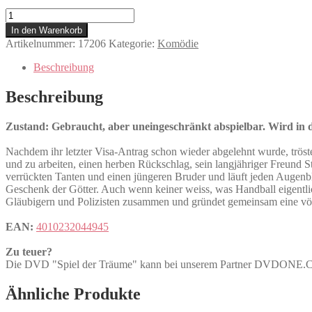
Spiel
der
In den Warenkorb
Träume
Artikelnummer:
17206
Kategorie:
Komödie
Menge
Beschreibung
Beschreibung
Zustand: Gebraucht, aber uneingeschränkt abspielbar. Wird in de
Nachdem ihr letzter Visa-Antrag schon wieder abgelehnt wurde, trös
und zu arbeiten, einen herben Rückschlag, sein langjähriger Freund
verrückten Tanten und einen jüngeren Bruder und läuft jeden Augenbl
Geschenk der Götter. Auch wenn keiner weiss, was Handball eigentlic
Gläubigern und Polizisten zusammen und gründet gemeinsam eine völ
EAN:
4010232044945
Zu teuer?
Die DVD "Spiel der Träume" kann bei unserem Partner DVDONE.
Ähnliche Produkte