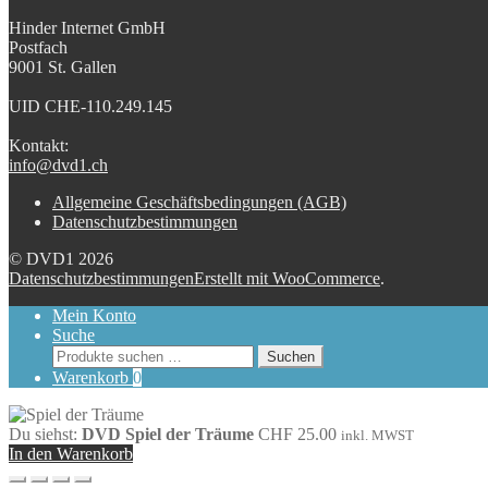
Hinder Internet GmbH
Postfach
9001 St. Gallen
UID CHE-110.249.145
Kontakt:
info@dvd1.ch
Allgemeine Geschäftsbedingungen (AGB)
Datenschutzbestimmungen
© DVD1 2026
Datenschutzbestimmungen
Erstellt mit WooCommerce
.
Mein Konto
Suche
Suchen
Suchen
nach:
Warenkorb
0
Du siehst:
DVD Spiel der Träume
CHF
25.00
inkl. MWST
In den Warenkorb