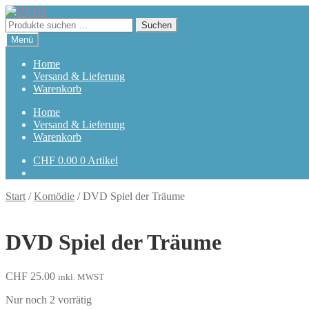
Zur
Zum
Navigation
Inhalt
Suchen
Suchen
springen
springen
nach:
Menü
Home
Versand & Lieferung
Warenkorb
Home
Versand & Lieferung
Warenkorb
CHF
0.00
0 Artikel
Start
/
Komödie
/
DVD Spiel der Träume
DVD Spiel der Träume
CHF
25.00
inkl. MWST
Nur noch 2 vorrätig