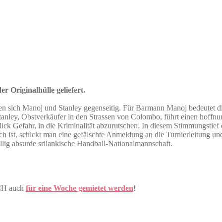
r Originalhülle geliefert.
ten sich Manoj und Stanley gegenseitig. Für Barmann Manoj bedeutet d
 Stanley, Obstverkäufer in den Strassen von Colombo, führt einen hoff
ick Gefahr, in die Kriminalität abzurutschen. In diesem Stimmungstief 
h ist, schickt man eine gefälschte Anmeldung an die Turnierleitung un
lig absurde srilankische Handball-Nationalmannschaft.
CH auch
für eine Woche gemietet werden
!