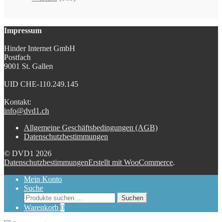
Impressum
Hinder Internet GmbH
Postfach
9001 St. Gallen
UID CHE-110.249.145
Kontakt:
info@dvd1.ch
Allgemeine Geschäftsbedingungen (AGB)
Datenschutzbestimmungen
© DVD1 2026
Datenschutzbestimmungen
Erstellt mit WooCommerce
.
Mein Konto
Suche
Suchen
Suchen
nach:
Warenkorb
0