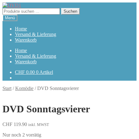
Zur
Zum
Navigation
Inhalt
Suchen
Suchen
springen
springen
nach:
Menü
Home
Versand & Lieferung
Warenkorb
Home
Versand & Lieferung
Warenkorb
CHF
0.00
0 Artikel
Start
/
Komödie
/
DVD Sonntagsvierer
DVD Sonntagsvierer
CHF
119.90
inkl. MWST
Nur noch 2 vorrätig