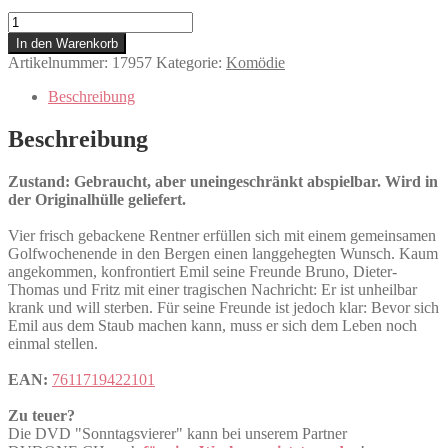
Sonntagsvierer
Menge
In den Warenkorb
Artikelnummer:
17957
Kategorie:
Komödie
Beschreibung
Beschreibung
Zustand: Gebraucht, aber uneingeschränkt abspielbar. Wird in
der Originalhülle geliefert.
Vier frisch gebackene Rentner erfüllen sich mit einem gemeinsamen
Golfwochenende in den Bergen einen langgehegten Wunsch. Kaum
angekommen, konfrontiert Emil seine Freunde Bruno, Dieter-
Thomas und Fritz mit einer tragischen Nachricht: Er ist unheilbar
krank und will sterben. Für seine Freunde ist jedoch klar: Bevor sich
Emil aus dem Staub machen kann, muss er sich dem Leben noch
einmal stellen.
EAN:
7611719422101
Zu teuer?
Die DVD "Sonntagsvierer" kann bei unserem Partner