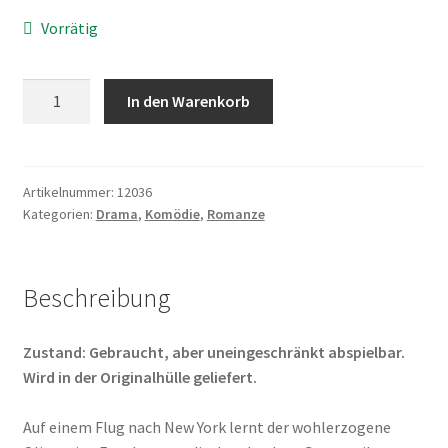
Vorrätig
So
In den Warenkorb
was
wie
Liebe
Menge
Artikelnummer:
12036
Kategorien:
Drama
,
Komödie
,
Romanze
Beschreibung
Zustand: Gebraucht, aber uneingeschränkt abspielbar.
Wird in der Originalhülle geliefert.
Auf einem Flug nach New York lernt der wohlerzogene