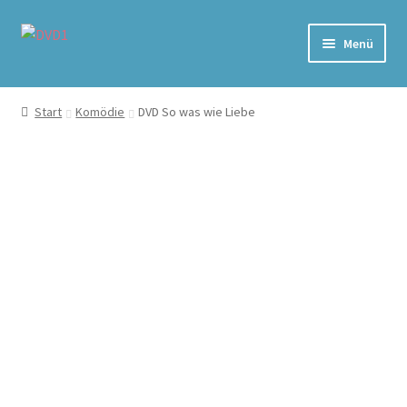
Zur
Zum
Menü
Navigation
Inhalt
springen
springen
Home
Start
Komödie
DVD So was wie Liebe
Versand & Lieferung
Warenkorb