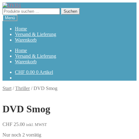
Zur
Zum
Navigation
Inhalt
Suchen
Suchen
springen
springen
nach:
Menü
Home
Versand & Lieferung
Warenkorb
Home
Versand & Lieferung
Warenkorb
CHF
0.00
0 Artikel
Start
/
Thriller
/
DVD Smog
DVD Smog
CHF
25.00
inkl. MWST
Nur noch 2 vorrätig