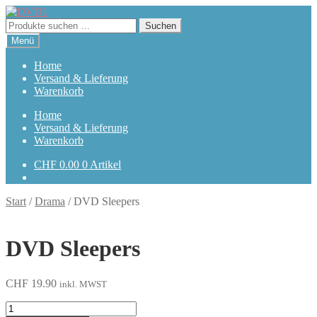
Zur
Zum
Navigation
Inhalt
Suchen
Suchen
springen
springen
nach:
Menü
Home
Versand & Lieferung
Warenkorb
Home
Versand & Lieferung
Warenkorb
CHF
0.00
0 Artikel
Start
/
Drama
/
DVD Sleepers
DVD Sleepers
CHF
19.90
inkl. MWST
Sleepers