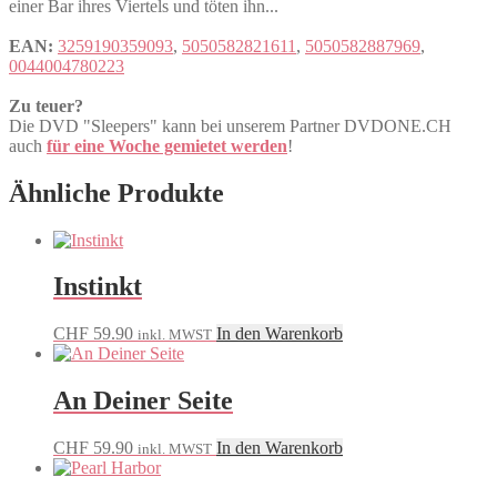
einer Bar ihres Viertels und töten ihn...
EAN:
3259190359093
,
5050582821611
,
5050582887969
,
0044004780223
Zu teuer?
Die DVD "Sleepers" kann bei unserem Partner DVDONE.CH
auch
für eine Woche gemietet werden
!
Ähnliche Produkte
Instinkt
CHF
59.90
In den Warenkorb
inkl. MWST
An Deiner Seite
CHF
59.90
In den Warenkorb
inkl. MWST