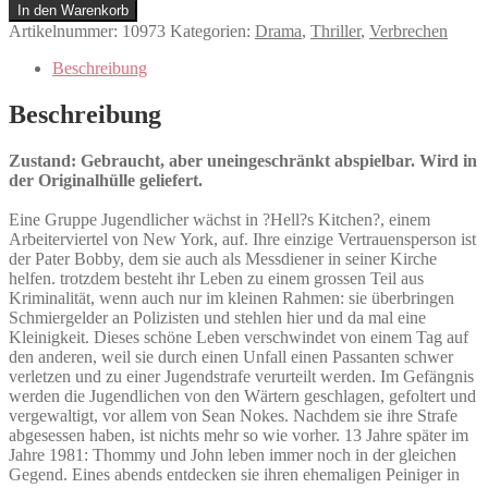
Menge
In den Warenkorb
Artikelnummer:
10973
Kategorien:
Drama
,
Thriller
,
Verbrechen
Beschreibung
Beschreibung
Zustand: Gebraucht, aber uneingeschränkt abspielbar. Wird in
der Originalhülle geliefert.
Eine Gruppe Jugendlicher wächst in ?Hell?s Kitchen?, einem
Arbeiterviertel von New York, auf. Ihre einzige Vertrauensperson ist
der Pater Bobby, dem sie auch als Messdiener in seiner Kirche
helfen. trotzdem besteht ihr Leben zu einem grossen Teil aus
Kriminalität, wenn auch nur im kleinen Rahmen: sie überbringen
Schmiergelder an Polizisten und stehlen hier und da mal eine
Kleinigkeit. Dieses schöne Leben verschwindet von einem Tag auf
den anderen, weil sie durch einen Unfall einen Passanten schwer
verletzen und zu einer Jugendstrafe verurteilt werden. Im Gefängnis
werden die Jugendlichen von den Wärtern geschlagen, gefoltert und
vergewaltigt, vor allem von Sean Nokes. Nachdem sie ihre Strafe
abgesessen haben, ist nichts mehr so wie vorher. 13 Jahre später im
Jahre 1981: Thommy und John leben immer noch in der gleichen
Gegend. Eines abends entdecken sie ihren ehemaligen Peiniger in