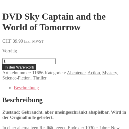
DVD Sky Captain and the
World of Tomorrow
CHF
39.90
inkl. MWST
Vorrätig
Sky
Captain
In den Warenkorb
and
Artikelnummer:
11686
Kategorien:
Abenteuer
,
Action
,
Mystery
,
the
Science-Fiction
,
Thriller
World
of
Beschreibung
Tomorrow
Menge
Beschreibung
Zustand: Gebraucht, aber uneingeschränkt abspielbar. Wird in
der Originalhülle geliefert.
In einer alternativen Realität, gegen Ende der 1930er Jahre: New