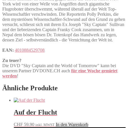
York wird von einer Welle von Angriffen durch gigantische
Flugroboter überschwemmt, während überall auf der Welt Top-
Wissenschaftler verschwinden. Die Reporterin Polly Perkins, die
dem mysteriösen Wissenschaftler-Schwund auf den Grund zu gehen
versucht, schliesst sich mit ihrem Ex Joseph "Sky Captain" Sullivan
und der liebreizenden Captain Franky Cook zusammen, um in
Nepal dem bösen bösen Dr. Totenkopf das Handwerk zu legen,
dessen Ziel - selbstverständlich - die Vernichtung der Welt ist.
EAN:
4010884529708
Zu teuer?
Die DVD "Sky Captain and the World of Tomorrow" kann bei
unserem Partner DVDONE.CH auch
für eine Woche gemietet
werden
!
Ähnliche Produkte
Auf der Flucht
CHF
59.90
In den Warenkorb
inkl. MWST