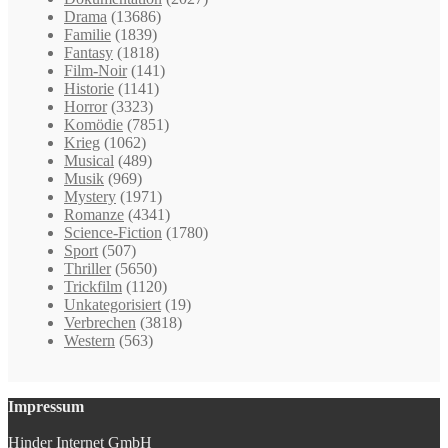
Drama
(13686)
Familie
(1839)
Fantasy
(1818)
Film-Noir
(141)
Historie
(1141)
Horror
(3323)
Komödie
(7851)
Krieg
(1062)
Musical
(489)
Musik
(969)
Mystery
(1971)
Romanze
(4341)
Science-Fiction
(1780)
Sport
(507)
Thriller
(5650)
Trickfilm
(1120)
Unkategorisiert
(19)
Verbrechen
(3818)
Western
(563)
Impressum
Hinder Internet GmbH