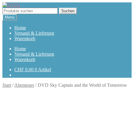
Zur
Zum
Navigation
Inhalt
Suchen
Suchen
springen
springen
nach:
Menü
Home
Versand & Lieferung
Warenkorb
Home
Versand & Lieferung
Warenkorb
CHF
0.00
0 Artikel
Start
/
Abenteuer
/
DVD Sky Captain and the World of Tomorrow