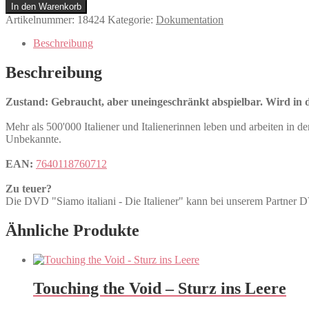
italiani
In den Warenkorb
-
Artikelnummer:
18424
Kategorie:
Dokumentation
Die
Italiener
Beschreibung
Menge
Beschreibung
Zustand: Gebraucht, aber uneingeschränkt abspielbar. Wird in de
Mehr als 500'000 Italiener und Italienerinnen leben und arbeiten in d
Unbekannte.
EAN:
7640118760712
Zu teuer?
Die DVD "Siamo italiani - Die Italiener" kann bei unserem Part
Ähnliche Produkte
Touching the Void – Sturz ins Leere