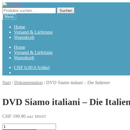
Zur
Zum
Navigation
Inhalt
Suchen
Suchen
springen
springen
nach:
Menü
Home
Versand & Lieferung
Warenkorb
Home
Versand & Lieferung
Warenkorb
CHF
0.00
0 Artikel
Start
/
Dokumentation
/
DVD Siamo italiani – Die Italiener
DVD Siamo italiani – Die Italie
CHF
199.90
inkl. MWST
Siamo