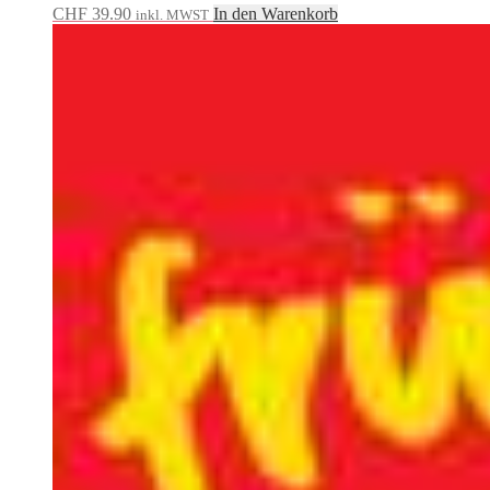
CHF
39.90
In den Warenkorb
inkl. MWST