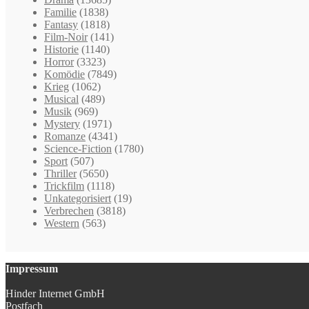
Familie
(1838)
Fantasy
(1818)
Film-Noir
(141)
Historie
(1140)
Horror
(3323)
Komödie
(7849)
Krieg
(1062)
Musical
(489)
Musik
(969)
Mystery
(1971)
Romanze
(4341)
Science-Fiction
(1780)
Sport
(507)
Thriller
(5650)
Trickfilm
(1118)
Unkategorisiert
(19)
Verbrechen
(3818)
Western
(563)
Impressum
Hinder Internet GmbH
Postfach