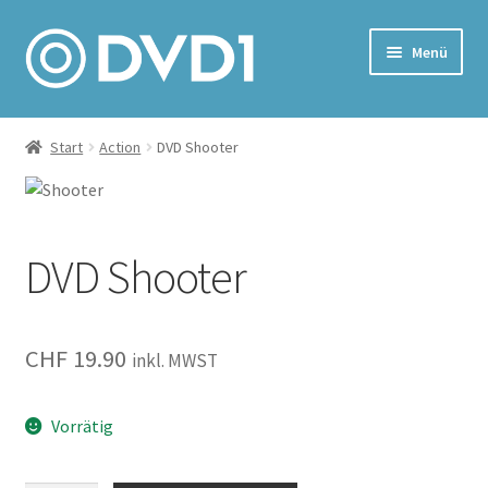
Zur
Zum
Menü
Navigation
Inhalt
springen
springen
Home
Start
Action
DVD Shooter
Versand & Lieferung
Warenkorb
DVD Shooter
CHF
19.90
inkl. MWST
Vorrätig