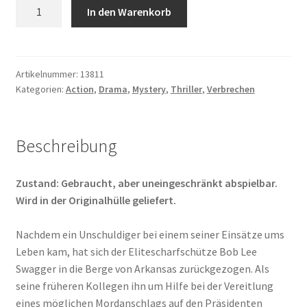
Shooter
In den Warenkorb
Menge
Artikelnummer:
13811
Kategorien:
Action
,
Drama
,
Mystery
,
Thriller
,
Verbrechen
Beschreibung
Zustand: Gebraucht, aber uneingeschränkt abspielbar.
Wird in der Originalhülle geliefert.
Nachdem ein Unschuldiger bei einem seiner Einsätze ums
Leben kam, hat sich der Elitescharfschütze Bob Lee
Swagger in die Berge von Arkansas zurückgezogen. Als
seine früheren Kollegen ihn um Hilfe bei der Vereitlung
eines möglichen Mordanschlags auf den Präsidenten