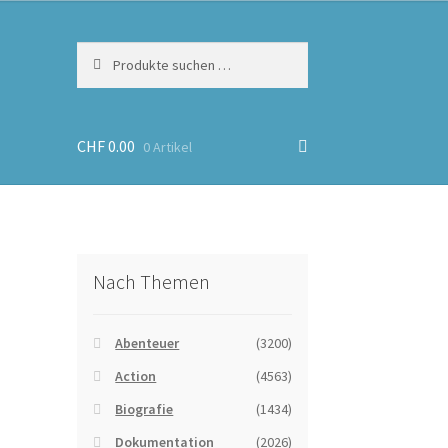
Suchen
Suchen
nach:
CHF
0.00
0 Artikel
Nach Themen
Abenteuer
(3200)
Action
(4563)
Biografie
(1434)
Dokumentation
(2026)