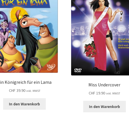
in Königreich für ein Lama
Miss Undercover
CHF
39.90
inkl. MWST
CHF
19.90
inkl. MWST
In den Warenkorb
In den Warenkorb