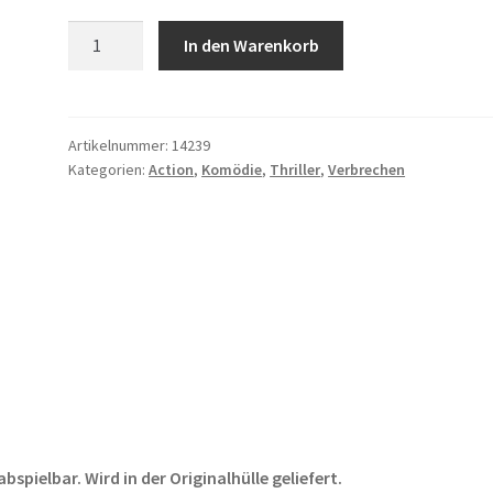
Shoot
In den Warenkorb
'Em
Up
Menge
Artikelnummer:
14239
Kategorien:
Action
,
Komödie
,
Thriller
,
Verbrechen
pielbar. Wird in der Originalhülle geliefert.