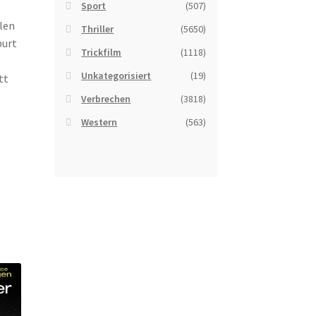
Sport
(507)
ilen
Thriller
(5650)
burt
Trickfilm
(1118)
Unkategorisiert
(19)
tt
Verbrechen
(3818)
Western
(563)