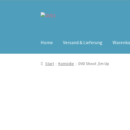
Zur
Zum
Navigation
Inhalt
springen
springen
Home
Versand & Lieferung
Warenko
Start
Komödie
DVD Shoot ‚Em Up