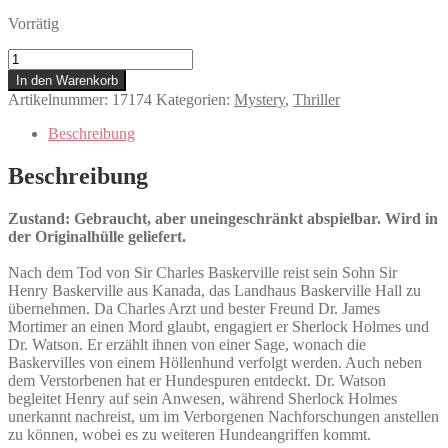
Vorrätig
Sherlock
Holmes:
In den Warenkorb
Der
Artikelnummer:
17174
Kategorien:
Mystery
,
Thriller
Hund
von
Beschreibung
Baskerville
Menge
Beschreibung
Zustand: Gebraucht, aber uneingeschränkt abspielbar. Wird in
der Originalhülle geliefert.
Nach dem Tod von Sir Charles Baskerville reist sein Sohn Sir
Henry Baskerville aus Kanada, das Landhaus Baskerville Hall zu
übernehmen. Da Charles Arzt und bester Freund Dr. James
Mortimer an einen Mord glaubt, engagiert er Sherlock Holmes und
Dr. Watson. Er erzählt ihnen von einer Sage, wonach die
Baskervilles von einem Höllenhund verfolgt werden. Auch neben
dem Verstorbenen hat er Hundespuren entdeckt. Dr. Watson
begleitet Henry auf sein Anwesen, während Sherlock Holmes
unerkannt nachreist, um im Verborgenen Nachforschungen anstellen
zu können, wobei es zu weiteren Hundeangriffen kommt.