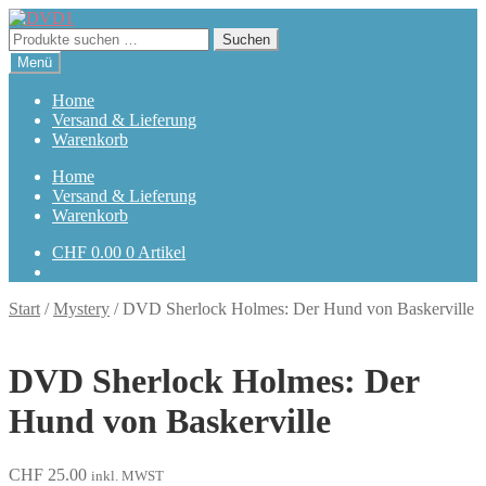
Zur
Zum
Navigation
Inhalt
Suchen
Suchen
springen
springen
nach:
Menü
Home
Versand & Lieferung
Warenkorb
Home
Versand & Lieferung
Warenkorb
CHF
0.00
0 Artikel
Start
/
Mystery
/
DVD Sherlock Holmes: Der Hund von Baskerville
DVD Sherlock Holmes: Der
Hund von Baskerville
CHF
25.00
inkl. MWST