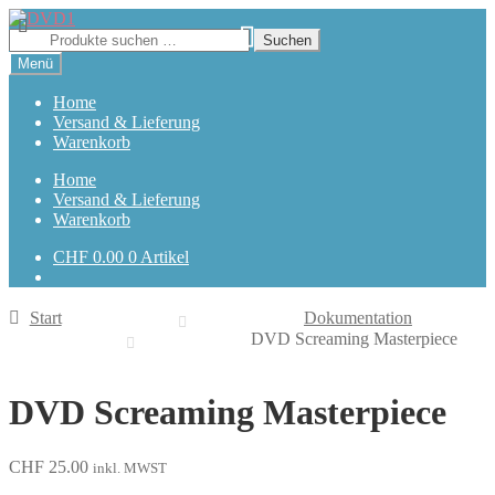
Zur
Zum
Navigation
Inhalt
Suchen
Suchen
springen
springen
nach:
Menü
Home
Versand & Lieferung
Warenkorb
Home
Versand & Lieferung
Warenkorb
CHF
0.00
0 Artikel
Start
Dokumentation
DVD Screaming Masterpiece
DVD Screaming Masterpiece
CHF
25.00
inkl. MWST