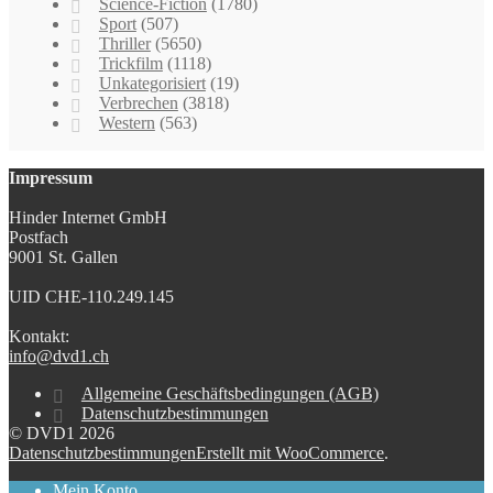
Science-Fiction
(1780)
Sport
(507)
Thriller
(5650)
Trickfilm
(1118)
Unkategorisiert
(19)
Verbrechen
(3818)
Western
(563)
Impressum
Hinder Internet GmbH
Postfach
9001 St. Gallen
UID CHE-110.249.145
Kontakt:
info@dvd1.ch
Allgemeine Geschäftsbedingungen (AGB)
Datenschutzbestimmungen
© DVD1 2026
Datenschutzbestimmungen
Erstellt mit WooCommerce
.
Mein Konto