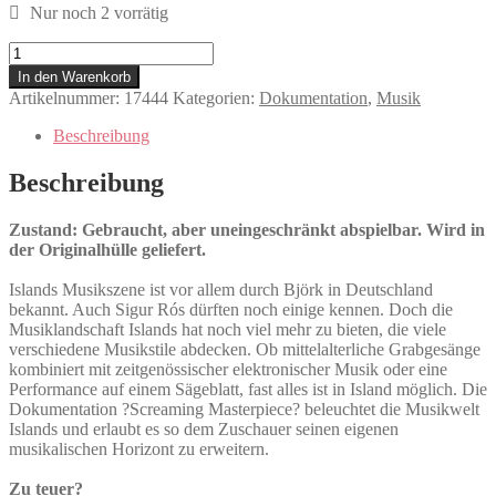
Nur noch 2 vorrätig
Screaming
Masterpiece
In den Warenkorb
Menge
Artikelnummer:
17444
Kategorien:
Dokumentation
,
Musik
Beschreibung
Beschreibung
Zustand: Gebraucht, aber uneingeschränkt abspielbar. Wird in
der Originalhülle geliefert.
Islands Musikszene ist vor allem durch Björk in Deutschland
bekannt. Auch Sigur Rós dürften noch einige kennen. Doch die
Musiklandschaft Islands hat noch viel mehr zu bieten, die viele
verschiedene Musikstile abdecken. Ob mittelalterliche Grabgesänge
kombiniert mit zeitgenössischer elektronischer Musik oder eine
Performance auf einem Sägeblatt, fast alles ist in Island möglich. Die
Dokumentation ?Screaming Masterpiece? beleuchtet die Musikwelt
Islands und erlaubt es so dem Zuschauer seinen eigenen
musikalischen Horizont zu erweitern.
Zu teuer?