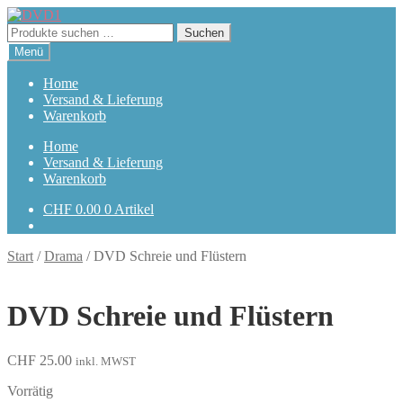
Zur
Zum
Navigation
Inhalt
Suchen
Suchen
springen
springen
nach:
Menü
Home
Versand & Lieferung
Warenkorb
Home
Versand & Lieferung
Warenkorb
CHF
0.00
0 Artikel
Start
/
Drama
/
DVD Schreie und Flüstern
DVD Schreie und Flüstern
CHF
25.00
inkl. MWST
Vorrätig