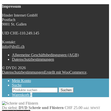
Impressum
Hinder Internet GmbH
Postfach
9001 St. Gallen
UID CHE-110.249.145
Kontakt:
info@dvd1.ch
Allgemeine Geschäftsbedingungen (AGB)
Datenschutzbestimmungen
© DVD1 2026
Datenschutzbestimmungen
Erstellt mit WooCommerce
.
Mein Konto
Suche
Suchen
Suchen
nach:
Warenkorb
0
Du siehst:
DVD Schreie und Flüstern
CHF
25.00
inkl. MWST