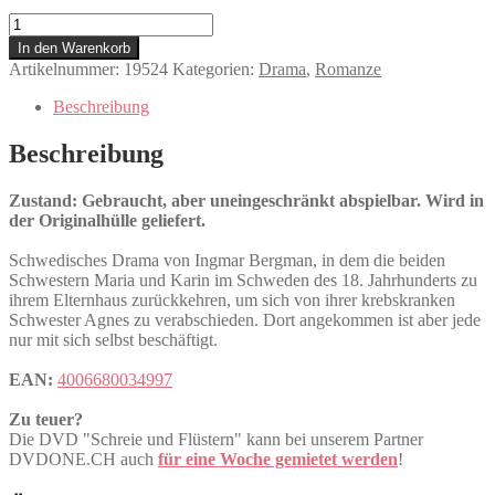
Schreie
und
In den Warenkorb
Flüstern
Artikelnummer:
19524
Kategorien:
Drama
,
Romanze
Menge
Beschreibung
Beschreibung
Zustand: Gebraucht, aber uneingeschränkt abspielbar. Wird in
der Originalhülle geliefert.
Schwedisches Drama von Ingmar Bergman, in dem die beiden
Schwestern Maria und Karin im Schweden des 18. Jahrhunderts zu
ihrem Elternhaus zurückkehren, um sich von ihrer krebskranken
Schwester Agnes zu verabschieden. Dort angekommen ist aber jede
nur mit sich selbst beschäftigt.
EAN:
4006680034997
Zu teuer?
Die DVD "Schreie und Flüstern" kann bei unserem Partner
DVDONE.CH auch
für eine Woche gemietet werden
!