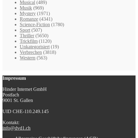
Musical
(489)
Musik
(969)
Mystery
(1971)
Romanze
(4341)
Science-Fiction
(1780)
Sport
(507)
Thriller
(5650)
Trickfilm
(1120)
Unkategorisiert
(19)
Verbrechen
(3818)
Western
(563)
Impressum
Hinder Internet GmbH
Postfach
9001 St. Gallen
UID CHE-110.249.145
Kontakt:
info@dvd1.ch