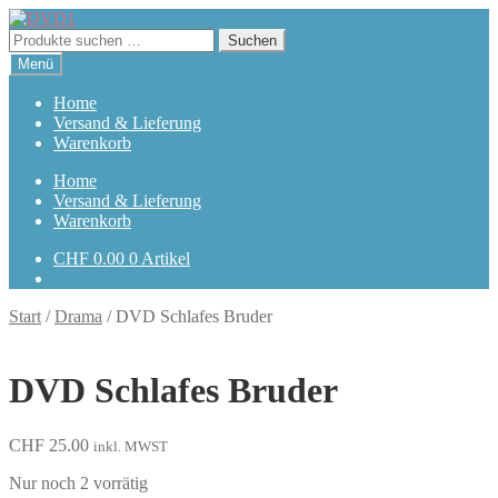
Zur
Zum
Navigation
Inhalt
Suchen
Suchen
springen
springen
nach:
Menü
Home
Versand & Lieferung
Warenkorb
Home
Versand & Lieferung
Warenkorb
CHF
0.00
0 Artikel
Start
/
Drama
/
DVD Schlafes Bruder
DVD Schlafes Bruder
CHF
25.00
inkl. MWST
Nur noch 2 vorrätig