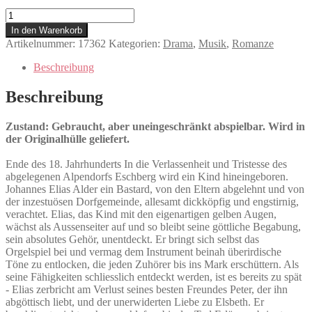
Schlafes
Bruder
In den Warenkorb
Menge
Artikelnummer:
17362
Kategorien:
Drama
,
Musik
,
Romanze
Beschreibung
Beschreibung
Zustand: Gebraucht, aber uneingeschränkt abspielbar. Wird in
der Originalhülle geliefert.
Ende des 18. Jahrhunderts In die Verlassenheit und Tristesse des
abgelegenen Alpendorfs Eschberg wird ein Kind hineingeboren.
Johannes Elias Alder ein Bastard, von den Eltern abgelehnt und von
der inzestuösen Dorfgemeinde, allesamt dickköpfig und engstirnig,
verachtet. Elias, das Kind mit den eigenartigen gelben Augen,
wächst als Aussenseiter auf und so bleibt seine göttliche Begabung,
sein absolutes Gehör, unentdeckt. Er bringt sich selbst das
Orgelspiel bei und vermag dem Instrument beinah überirdische
Töne zu entlocken, die jeden Zuhörer bis ins Mark erschüttern. Als
seine Fähigkeiten schliesslich entdeckt werden, ist es bereits zu spät
- Elias zerbricht am Verlust seines besten Freundes Peter, der ihn
abgöttisch liebt, und der unerwiderten Liebe zu Elsbeth. Er