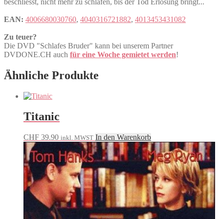
beschliesst, nicht mehr zu schlafen, bis der Tod Erlösung bringt...
EAN:
4006680030760
,
4040316721882
,
4013453431082
Zu teuer?
Die DVD "Schlafes Bruder" kann bei unserem Partner
DVDONE.CH auch
für eine Woche gemietet werden
!
Ähnliche Produkte
Titanic
CHF
39.90
In den Warenkorb
inkl. MWST