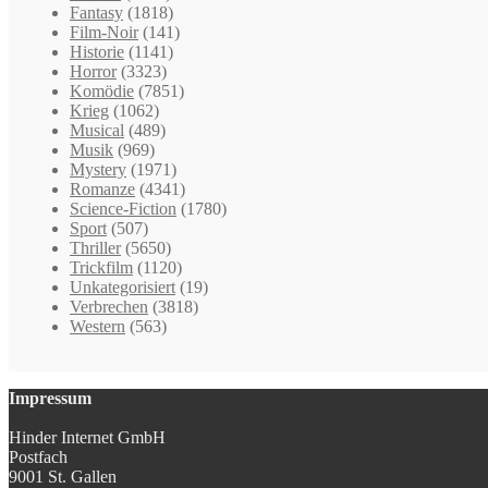
Fantasy
(1818)
Film-Noir
(141)
Historie
(1141)
Horror
(3323)
Komödie
(7851)
Krieg
(1062)
Musical
(489)
Musik
(969)
Mystery
(1971)
Romanze
(4341)
Science-Fiction
(1780)
Sport
(507)
Thriller
(5650)
Trickfilm
(1120)
Unkategorisiert
(19)
Verbrechen
(3818)
Western
(563)
Impressum
Hinder Internet GmbH
Postfach
9001 St. Gallen