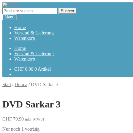
Zur
Zum
Navigation
Inhalt
Suchen
Suchen
springen
springen
nach:
Menü
Home
Versand & Lieferung
Warenkorb
Home
Versand & Lieferung
Warenkorb
CHF
0.00
0 Artikel
Start
/
Drama
/
DVD Sarkar 3
DVD Sarkar 3
CHF
79.90
inkl. MWST
Nur noch 1 vorrätig