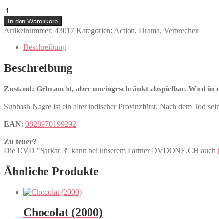
Sarkar
3
In den Warenkorb
Menge
Artikelnummer:
43017
Kategorien:
Action
,
Drama
,
Verbrechen
Beschreibung
Beschreibung
Zustand: Gebraucht, aber uneingeschränkt abspielbar. Wird in de
Subhash Nagre ist ein alter indischer Provinzfürst. Nach dem Tod s
EAN:
0828970199292
Zu teuer?
Die DVD "Sarkar 3" kann bei unserem Partner DVDONE.CH auch
Ähnliche Produkte
Chocolat (2000)