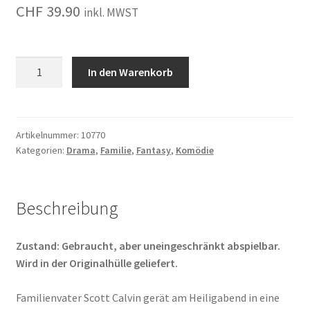
CHF
39.90
inkl. MWST
Santa
In den Warenkorb
Clause
-
Eine
schöne
Artikelnummer:
10770
Kategorien:
Drama
,
Familie
,
Fantasy
,
Komödie
Bescherung
Menge
Beschreibung
Zustand: Gebraucht, aber uneingeschränkt abspielbar.
Wird in der Originalhülle geliefert.
Familienvater Scott Calvin gerät am Heiligabend in eine