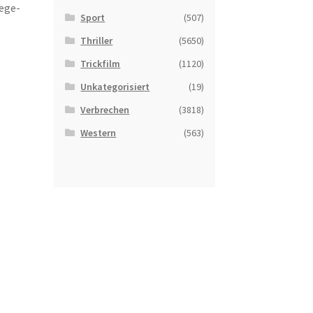
lege-
Sport
(507)
Thriller
(5650)
Trickfilm
(1120)
Unkategorisiert
(19)
Verbrechen
(3818)
Western
(563)