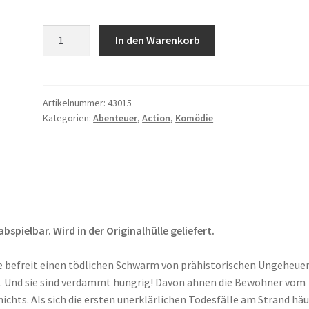
Sand
In den Warenkorb
Sharks
Menge
Artikelnummer:
43015
Kategorien:
Abenteuer
,
Action
,
Komödie
pielbar. Wird in der Originalhülle geliefert.
e befreit einen tödlichen Schwarm von prähistorischen Ungeheue
.. Und sie sind verdammt hungrig! Davon ahnen die Bewohner vom
ichts. Als sich die ersten unerklärlichen Todesfälle am Strand häu