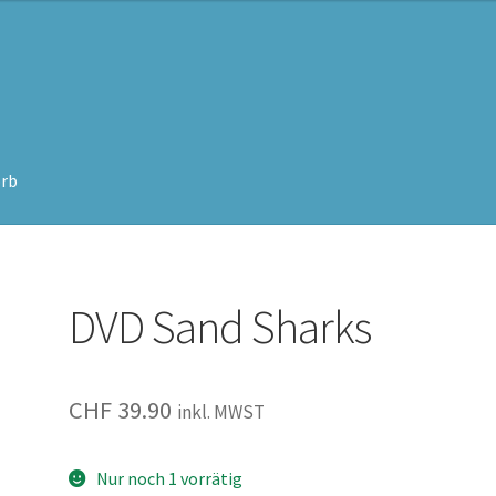
rb
DVD Sand Sharks
CHF
39.90
inkl. MWST
Nur noch 1 vorrätig