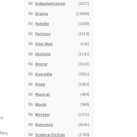
Dokumentation
(2027)
Drama
(13686)
Familie
(1839)
Fantasy
(1818)
Film-Noir
(141)
Historie
(1141)
Horror
(3323)
Komödie
(7851)
Krieg
(1062)
Musical
(489)
Musik
(969)
Mystery
(1971)
rn
Romanze
(4341)
fen,
Science-Fiction
(1780)