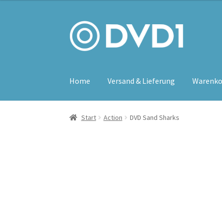
Zur
Zum
Navigation
Inhalt
springen
springen
Home
Versand & Lieferung
Warenko
Start
Action
DVD Sand Sharks