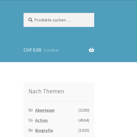
Suchen
Suchen
nach:
CHF
0.00
0 Artikel
Nach Themen
Abenteuer
(3200)
Action
(4564)
Biografie
(1435)