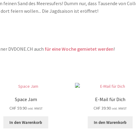
 im feinen Sand des Meeresufers! Dumm nur, dass Tausende von Col
ort feiern wollen... Die Jagdsaison ist eröffnet!
rtner DVDONE.CH auch
für eine Woche gemietet werden
!
Space Jam
E-Mail für Dich
CHF
59.90
CHF
39.90
inkl. MWST
inkl. MWST
In den Warenkorb
In den Warenkorb