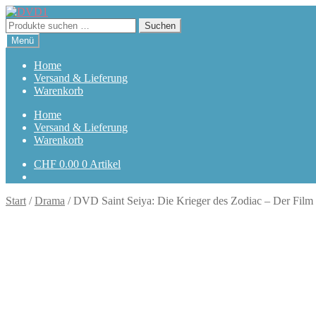
Zur
Zum
Navigation
Inhalt
Suchen
Suchen
springen
springen
nach:
Menü
Home
Versand & Lieferung
Warenkorb
Home
Versand & Lieferung
Warenkorb
CHF
0.00
0 Artikel
Start
/
Drama
/
DVD Saint Seiya: Die Krieger des Zodiac – Der Film