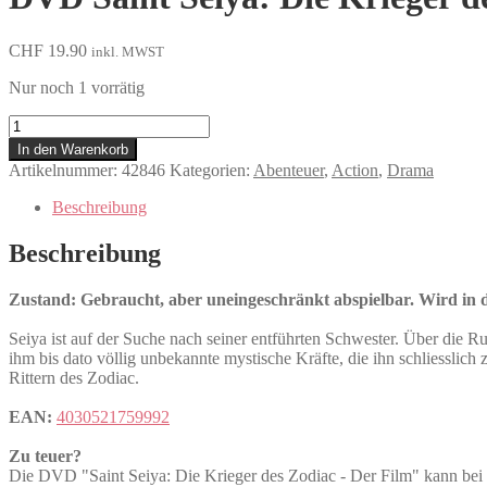
CHF
19.90
inkl. MWST
Nur noch 1 vorrätig
Saint
Seiya:
In den Warenkorb
Die
Artikelnummer:
42846
Kategorien:
Abenteuer
,
Action
,
Drama
Krieger
des
Beschreibung
Zodiac
-
Beschreibung
Der
Film
Zustand: Gebraucht, aber uneingeschränkt abspielbar. Wird in de
Menge
Seiya ist auf der Suche nach seiner entführten Schwester. Über die Ru
ihm bis dato völlig unbekannte mystische Kräfte, die ihn schliesslich
Rittern des Zodiac.
EAN:
4030521759992
Zu teuer?
Die DVD "Saint Seiya: Die Krieger des Zodiac - Der Film" kann 