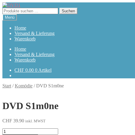
Zur
Zum
Navigation
Inhalt
Suchen
Suchen
springen
springen
nach:
Menü
Home
Versand & Lieferung
Warenkorb
Home
Versand & Lieferung
Warenkorb
CHF
0.00
0 Artikel
Start
/
Komödie
/
DVD S1m0ne
DVD S1m0ne
CHF
39.90
inkl. MWST
S1m0ne