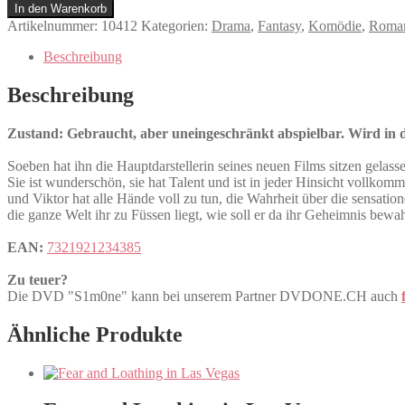
Menge
In den Warenkorb
Artikelnummer:
10412
Kategorien:
Drama
,
Fantasy
,
Komödie
,
Roma
Beschreibung
Beschreibung
Zustand: Gebraucht, aber uneingeschränkt abspielbar. Wird in de
Soeben hat ihn die Hauptdarstellerin seines neuen Films sitzen gelasse
Sie ist wunderschön, sie hat Talent und ist in jeder Hinsicht vollkomme
und Viktor hat alle Hände voll zu tun, die Wahrheit über die sensat
die ganze Welt ihr zu Füssen liegt, wie soll er da ihr Geheimnis bewa
EAN:
7321921234385
Zu teuer?
Die DVD "S1m0ne" kann bei unserem Partner DVDONE.CH auch
Ähnliche Produkte