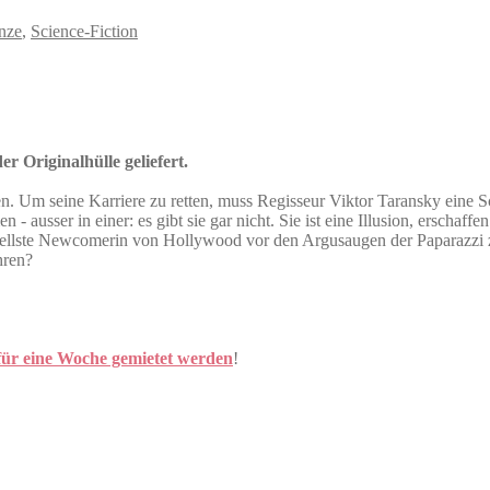
nze
,
Science-Fiction
r Originalhülle geliefert.
n. Um seine Karriere zu retten, muss Regisseur Viktor Taransky eine Sch
n - ausser in einer: es gibt sie gar nicht. Sie ist eine Illusion, ersch
ionellste Newcomerin von Hollywood vor den Argusaugen der Paparazzi z
hren?
für eine Woche gemietet werden
!