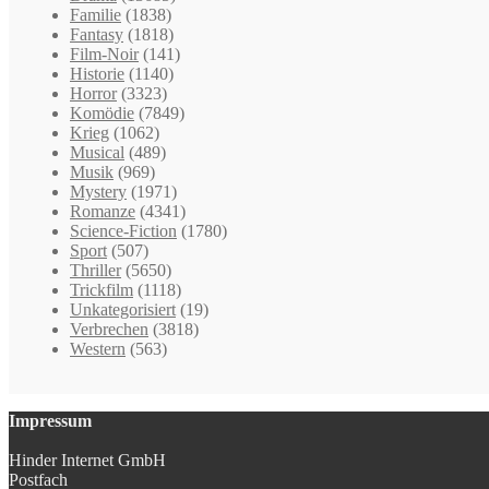
Familie
(1838)
Fantasy
(1818)
Film-Noir
(141)
Historie
(1140)
Horror
(3323)
Komödie
(7849)
Krieg
(1062)
Musical
(489)
Musik
(969)
Mystery
(1971)
Romanze
(4341)
Science-Fiction
(1780)
Sport
(507)
Thriller
(5650)
Trickfilm
(1118)
Unkategorisiert
(19)
Verbrechen
(3818)
Western
(563)
Impressum
Hinder Internet GmbH
Postfach