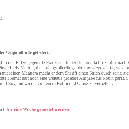
ie
r Originalhülle geliefert.
n den Krieg gegen die Franzosen hinter sich und kehrt zurück nach En
e Witwe Lady Marion, die anfangs allerdings überaus skeptisch ist, was
mit seinen Männern macht er dem Sheriff einen Strich durch seine gie
hte Heimat hält noch eine weitaus grössere Aufgabe für Robin parat. S
rn und England wieder zu neuem Ruhm und Glanz zu verhelfen.
uch
für eine Woche gemietet werden
!