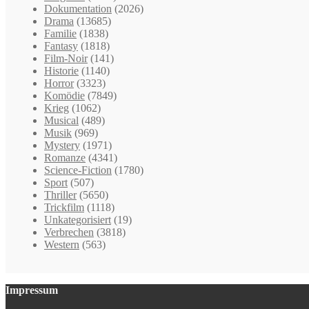
Dokumentation
(2026)
Drama
(13685)
Familie
(1838)
Fantasy
(1818)
Film-Noir
(141)
Historie
(1140)
Horror
(3323)
Komödie
(7849)
Krieg
(1062)
Musical
(489)
Musik
(969)
Mystery
(1971)
Romanze
(4341)
Science-Fiction
(1780)
Sport
(507)
Thriller
(5650)
Trickfilm
(1118)
Unkategorisiert
(19)
Verbrechen
(3818)
Western
(563)
Impressum