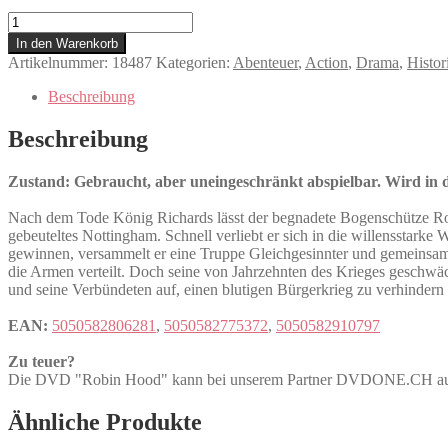
Robin
Hood
In den Warenkorb
Menge
Artikelnummer:
18487
Kategorien:
Abenteuer
,
Action
,
Drama
,
Histor
Beschreibung
Beschreibung
Zustand: Gebraucht, aber uneingeschränkt abspielbar. Wird in de
Nach dem Tode König Richards lässt der begnadete Bogenschütze Robi
gebeuteltes Nottingham. Schnell verliebt er sich in die willensstark
gewinnen, versammelt er eine Truppe Gleichgesinnter und gemeinsam 
die Armen verteilt. Doch seine von Jahrzehnten des Krieges geschwäc
und seine Verbündeten auf, einen blutigen Bürgerkrieg zu verhinde
EAN:
5050582806281
,
5050582775372
,
5050582910797
Zu teuer?
Die DVD "Robin Hood" kann bei unserem Partner DVDONE.CH a
Ähnliche Produkte