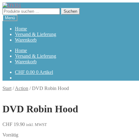
Zur
Zum
Navigation
Inhalt
Suchen
Suchen
springen
springen
nach:
Menü
Home
Versand & Lieferung
Warenkorb
Home
Versand & Lieferung
Warenkorb
CHF
0.00
0 Artikel
Start
/
Action
/
DVD Robin Hood
DVD Robin Hood
CHF
19.90
inkl. MWST
Vorrätig