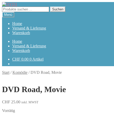
Zur
Zum
Navigation
Inhalt
Suchen
Suchen
springen
springen
nach:
Menü
Home
Versand & Lieferung
Warenkorb
Home
Versand & Lieferung
Warenkorb
CHF
0.00
0 Artikel
Start
/
Komödie
/
DVD Road, Movie
DVD Road, Movie
CHF
25.00
inkl. MWST
Vorrätig