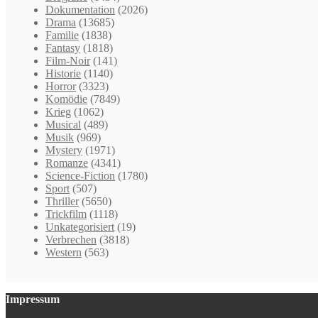
Dokumentation
(2026)
Drama
(13685)
Familie
(1838)
Fantasy
(1818)
Film-Noir
(141)
Historie
(1140)
Horror
(3323)
Komödie
(7849)
Krieg
(1062)
Musical
(489)
Musik
(969)
Mystery
(1971)
Romanze
(4341)
Science-Fiction
(1780)
Sport
(507)
Thriller
(5650)
Trickfilm
(1118)
Unkategorisiert
(19)
Verbrechen
(3818)
Western
(563)
Impressum