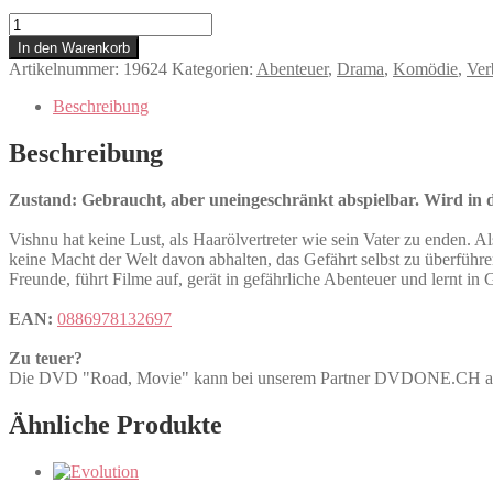
Road,
Movie
In den Warenkorb
Menge
Artikelnummer:
19624
Kategorien:
Abenteuer
,
Drama
,
Komödie
,
Ver
Beschreibung
Beschreibung
Zustand: Gebraucht, aber uneingeschränkt abspielbar. Wird in de
Vishnu hat keine Lust, als Haarölvertreter wie sein Vater zu enden. 
keine Macht der Welt davon abhalten, das Gefährt selbst zu überführ
Freunde, führt Filme auf, gerät in gefährliche Abenteuer und lernt in
EAN:
0886978132697
Zu teuer?
Die DVD "Road, Movie" kann bei unserem Partner DVDONE.CH 
Ähnliche Produkte