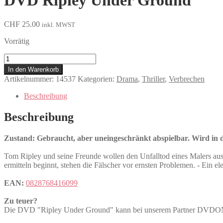
DVD Ripley Under Ground
CHF
25.00
inkl. MWST
Vorrätig
Ripley
Under
In den Warenkorb
Ground
Artikelnummer:
14537
Kategorien:
Drama
,
Thriller
,
Verbrechen
Menge
Beschreibung
Beschreibung
Zustand: Gebraucht, aber uneingeschränkt abspielbar. Wird in de
Tom Ripley und seine Freunde wollen den Unfalltod eines Malers aus
ermitteln beginnt, stehen die Fälscher vor ernsten Problemen. - Ein el
EAN:
0828768416099
Zu teuer?
Die DVD "Ripley Under Ground" kann bei unserem Partner DVD