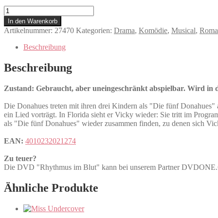
Rhythmus
im
In den Warenkorb
Blut
Artikelnummer:
27470
Kategorien:
Drama
,
Komödie
,
Musical
,
Roma
Menge
Beschreibung
Beschreibung
Zustand: Gebraucht, aber uneingeschränkt abspielbar. Wird in de
Die Donahues treten mit ihren drei Kindern als "Die fünf Donahues" 
ein Lied vorträgt. In Florida sieht er Vicky wieder: Sie tritt im Pr
als "Die fünf Donahues" wieder zusammen finden, zu denen sich Vick
EAN:
4010232021274
Zu teuer?
Die DVD "Rhythmus im Blut" kann bei unserem Partner DVDONE
Ähnliche Produkte