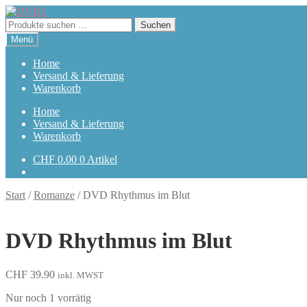
Zur
Zum
Navigation
Inhalt
Suchen
Suchen
springen
springen
nach:
Menü
Home
Versand & Lieferung
Warenkorb
Home
Versand & Lieferung
Warenkorb
CHF
0.00
0 Artikel
Start
/
Romanze
/
DVD Rhythmus im Blut
DVD Rhythmus im Blut
CHF
39.90
inkl. MWST
Nur noch 1 vorrätig