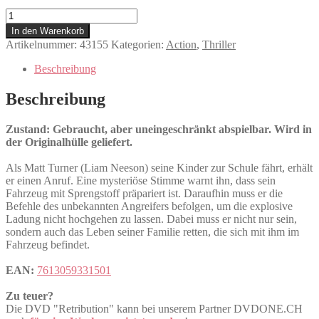
Retribution
Menge
In den Warenkorb
Artikelnummer:
43155
Kategorien:
Action
,
Thriller
Beschreibung
Beschreibung
Zustand: Gebraucht, aber uneingeschränkt abspielbar. Wird in
der Originalhülle geliefert.
Als Matt Turner (Liam Neeson) seine Kinder zur Schule fährt, erhält
er einen Anruf. Eine mysteriöse Stimme warnt ihn, dass sein
Fahrzeug mit Sprengstoff präpariert ist. Daraufhin muss er die
Befehle des unbekannten Angreifers befolgen, um die explosive
Ladung nicht hochgehen zu lassen. Dabei muss er nicht nur sein,
sondern auch das Leben seiner Familie retten, die sich mit ihm im
Fahrzeug befindet.
EAN:
7613059331501
Zu teuer?
Die DVD "Retribution" kann bei unserem Partner DVDONE.CH