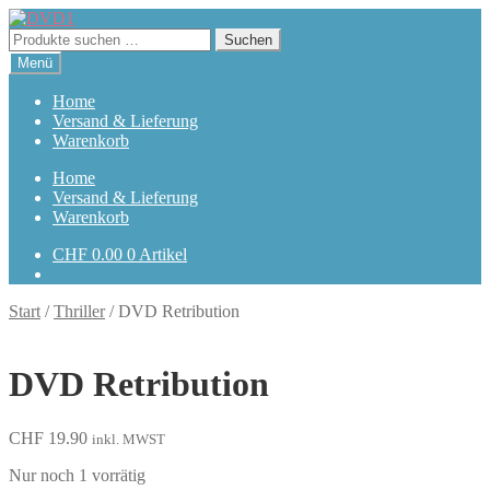
Zur
Zum
Navigation
Inhalt
Suchen
Suchen
springen
springen
nach:
Menü
Home
Versand & Lieferung
Warenkorb
Home
Versand & Lieferung
Warenkorb
CHF
0.00
0 Artikel
Start
/
Thriller
/
DVD Retribution
DVD Retribution
CHF
19.90
inkl. MWST
Nur noch 1 vorrätig