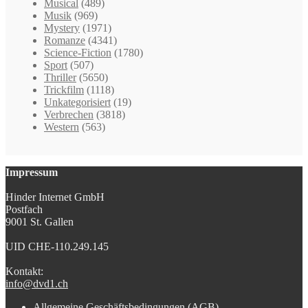
Musical
(489)
Musik
(969)
Mystery
(1971)
Romanze
(4341)
Science-Fiction
(1780)
Sport
(507)
Thriller
(5650)
Trickfilm
(1118)
Unkategorisiert
(19)
Verbrechen
(3818)
Western
(563)
Impressum
Hinder Internet GmbH
Postfach
9001 St. Gallen
UID CHE-110.249.145
Kontakt:
info@dvd1.ch
Allgemeine Geschäftsbedingungen (AGB)