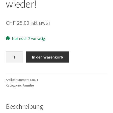
wieder!
CHF
25.00
inkl. MWST
Nur noch 2 vorrätig
Rennschwein
In den Warenkorb
Rudi
Rüssel
2
-
Artikelnummer:
13871
Kategorie:
Familie
Rudi
rennt
wieder!
Menge
Beschreibung