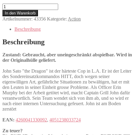
Redemption
Menge
In den Warenkorb
Artikelnummer:
43356
Kategorie:
Action
Beschreibung
Beschreibung
Zustand: Gebraucht, aber uneingeschränkt abspielbar. Wird in
der Originalhülle geliefert.
John Sato "the Dragon" ist der härteste Cop in L.A. Er ist der Leiter
des Sondereinsatzkommandos HITT, doch wegen seiner
eigenwilligen Art, gefährliche Situationen zu bewältigen, hat er mit
den Leuten in seiner Einheit grosse Probleme. Als Officer Erin
Murphy bei der Arbeit getötet wird, macht Captain Grill John dafür
verantwortlich. Sein Team wendet sich von ihm ab, und so wird er
nach einer internen Untersuchung gefeuert. John ist am Boden
zerstört
EAN:
4260041330092
,
4051238033724
Zu teuer?