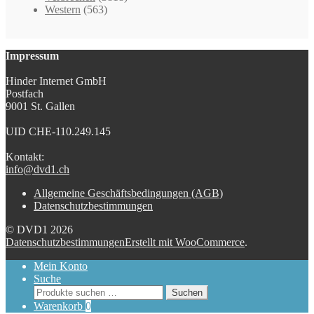
Western
(563)
Impressum
Hinder Internet GmbH
Postfach
9001 St. Gallen
UID CHE-110.249.145
Kontakt:
info@dvd1.ch
Allgemeine Geschäftsbedingungen (AGB)
Datenschutzbestimmungen
© DVD1 2026
Datenschutzbestimmungen
Erstellt mit WooCommerce
.
Mein Konto
Suche
Suchen
Suchen
nach:
Warenkorb
0