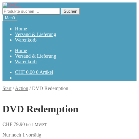
Zur
Zum
Navigation
Inhalt
Suchen
Suchen
springen
springen
nach:
Menü
Home
Versand & Lieferung
Warenkorb
Home
Versand & Lieferung
Warenkorb
CHF
0.00
0 Artikel
Start
/
Action
/
DVD Redemption
DVD Redemption
CHF
79.90
inkl. MWST
Nur noch 1 vorrätig