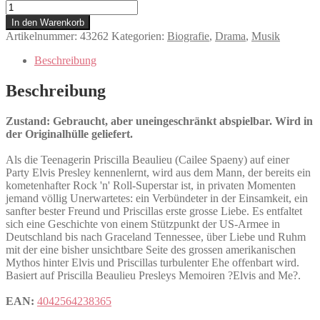
Priscilla
Menge
In den Warenkorb
Artikelnummer:
43262
Kategorien:
Biografie
,
Drama
,
Musik
Beschreibung
Beschreibung
Zustand: Gebraucht, aber uneingeschränkt abspielbar. Wird in
der Originalhülle geliefert.
Als die Teenagerin Priscilla Beaulieu (Cailee Spaeny) auf einer
Party Elvis Presley kennenlernt, wird aus dem Mann, der bereits ein
kometenhafter Rock 'n' Roll-Superstar ist, in privaten Momenten
jemand völlig Unerwartetes: ein Verbündeter in der Einsamkeit, ein
sanfter bester Freund und Priscillas erste grosse Liebe. Es entfaltet
sich eine Geschichte von einem Stützpunkt der US-Armee in
Deutschland bis nach Graceland Tennessee, über Liebe und Ruhm
mit der eine bisher unsichtbare Seite des grossen amerikanischen
Mythos hinter Elvis und Priscillas turbulenter Ehe offenbart wird.
Basiert auf Priscilla Beaulieu Presleys Memoiren ?Elvis and Me?.
EAN:
4042564238365