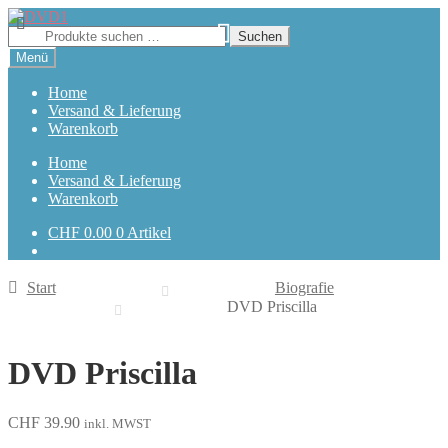
Zur
Zum
Navigation
Inhalt
Suchen
Suchen
springen
springen
nach:
Menü
Home
Versand & Lieferung
Warenkorb
Home
Versand & Lieferung
Warenkorb
CHF
0.00
0 Artikel
Start
Biografie
DVD Priscilla
DVD Priscilla
CHF
39.90
inkl. MWST