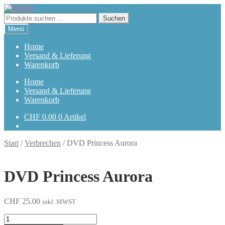
Zur
Zum
Navigation
Inhalt
Suchen
Suchen
springen
springen
nach:
Menü
Home
Versand & Lieferung
Warenkorb
Home
Versand & Lieferung
Warenkorb
CHF
0.00
0 Artikel
Start
/
Verbrechen
/
DVD Princess Aurora
DVD Princess Aurora
CHF
25.00
inkl. MWST
Princess