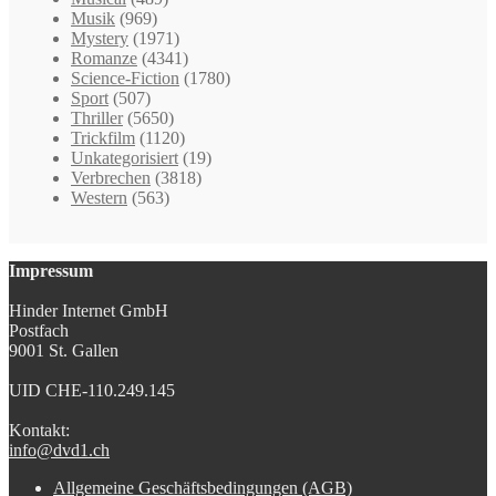
Musik
(969)
Mystery
(1971)
Romanze
(4341)
Science-Fiction
(1780)
Sport
(507)
Thriller
(5650)
Trickfilm
(1120)
Unkategorisiert
(19)
Verbrechen
(3818)
Western
(563)
Impressum
Hinder Internet GmbH
Postfach
9001 St. Gallen
UID CHE-110.249.145
Kontakt:
info@dvd1.ch
Allgemeine Geschäftsbedingungen (AGB)