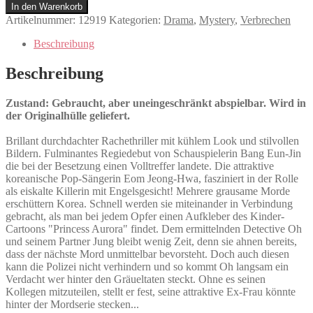
Aurora
In den Warenkorb
Menge
Artikelnummer:
12919
Kategorien:
Drama
,
Mystery
,
Verbrechen
Beschreibung
Beschreibung
Zustand: Gebraucht, aber uneingeschränkt abspielbar. Wird in
der Originalhülle geliefert.
Brillant durchdachter Rachethriller mit kühlem Look und stilvollen
Bildern. Fulminantes Regiedebut von Schauspielerin Bang Eun-Jin
die bei der Besetzung einen Volltreffer landete. Die attraktive
koreanische Pop-Sängerin Eom Jeong-Hwa, fasziniert in der Rolle
als eiskalte Killerin mit Engelsgesicht! Mehrere grausame Morde
erschüttern Korea. Schnell werden sie miteinander in Verbindung
gebracht, als man bei jedem Opfer einen Aufkleber des Kinder-
Cartoons "Princess Aurora" findet. Dem ermittelnden Detective Oh
und seinem Partner Jung bleibt wenig Zeit, denn sie ahnen bereits,
dass der nächste Mord unmittelbar bevorsteht. Doch auch diesen
kann die Polizei nicht verhindern und so kommt Oh langsam ein
Verdacht wer hinter den Gräueltaten steckt. Ohne es seinen
Kollegen mitzuteilen, stellt er fest, seine attraktive Ex-Frau könnte
hinter der Mordserie stecken...