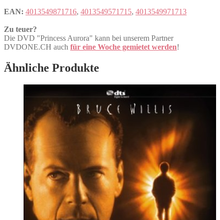
EAN:
4013549871716
,
4013549571715
,
4013549971713
Zu teuer?
Die DVD "Princess Aurora" kann bei unserem Partner
DVDONE.CH auch
für eine Woche gemietet werden
!
Ähnliche Produkte