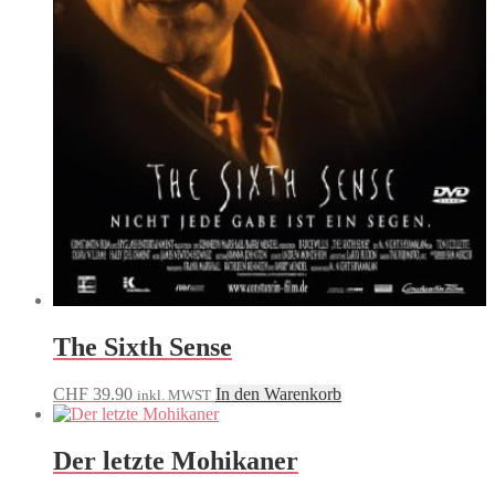
The Sixth Sense
CHF
39.90
In den Warenkorb
inkl. MWST
Der letzte Mohikaner