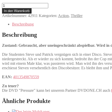
Pressure
Menge
In den Warenkorb
Artikelnummer:
42911
Kategorien:
Action
,
Thriller
Beschreibung
Beschreibung
Zustand: Gebraucht, aber uneingeschränkt abspielbar. Wird in de
Die Studenten Steve und Patrick vergnügen sich in einer Disco. Ste
niedergestreckt. Als er wieder zu sich kommt, bedroht ihn der Cop mit 
wird mit einem Male klar, was passieren wird. Man wird ihn des ver
erschiesst Steven versehentlich den Discobesitzer. Es bleibt ihm und P
EAN:
4013549870559
Zu teuer?
Die DVD "Pressure" kann bei unserem Partner DVDONE.CH auch
Ähnliche Produkte