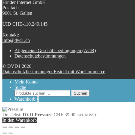
Hinder Internet GmbH
Postfach
9001 St. Gallen
UID CHE-110.249.145
Kontakt:
info@dvd1.ch
Allgemeine Geschäftsbedingungen (AGB)
Datenschutzbestimmungen
© DVD1 2026
Datenschutzbestimmungen
Erstellt mit WooCommerce
.
Mein Konto
Suche
Suchen
Suchen
nach:
Warenkorb
0
Du siehst:
DVD Pressure
CHF
39.90
inkl. MWST
In den Warenkorb