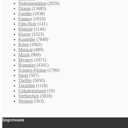
Dokumentation
(2026)
Drama
(13685)
Familie
(1838)
Fantasy
(1818)
Film-Noir
(141)
Historie
(1140)
Horror
(3323)
Komödie
(7849)
Krieg
(1062)
Musical
(489)
Musik
(969)
Mystery
(1971)
Romanze
(4341)
Science-Fiction
(1780)
Sport
(507)
Thriller
(5650)
Trickfilm
(1118)
Unkategorisiert
(19)
Verbrechen
(3818)
Western
(563)
Impressum