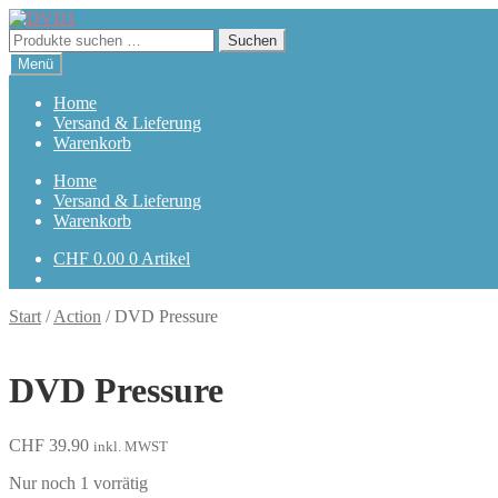
Zur
Zum
Navigation
Inhalt
Suchen
Suchen
springen
springen
nach:
Menü
Home
Versand & Lieferung
Warenkorb
Home
Versand & Lieferung
Warenkorb
CHF
0.00
0 Artikel
Start
/
Action
/
DVD Pressure
DVD Pressure
CHF
39.90
inkl. MWST
Nur noch 1 vorrätig